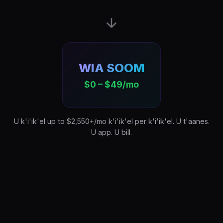
WIA SOOM
$0 – $49/mo
U k'i'ik'el up to $2,550+/mo k'i'ik'el per k'i'ik'el. U t'aanes.
U app. U bill.