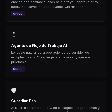
change and command lands as a diff you approve or roll
back, then saves as a replayable .wia runbook.
ÚNICO
🤖
Agente de Flujo de Trabajo AI
Lenguaje natural para operaciones de servidor de
múltiples pasos. "Despliega la aplicación y ejecuta
pruebas."
ÚNICO
🛡
Guardian Pro
AI k'i'ik' u servidores 24/7, auto-diagnostica problemas y