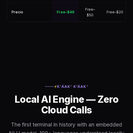
Free–
Precio
Free–$49
Free–$20
$50
⚡
K'ÁAK' K'ÁAK'
Local AI Engine — Zero
Cloud Calls
The first terminal in history with an embedded