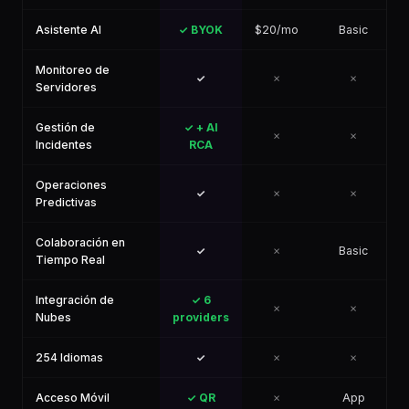
Asistente AI
✓ BYOK
$20/mo
Basic
Monitoreo de
✓
✗
✗
Servidores
Gestión de
✓ + AI
✗
✗
Incidentes
RCA
Operaciones
✓
✗
✗
Predictivas
Colaboración en
✓
✗
Basic
Tiempo Real
Integración de
✓ 6
✗
✗
Nubes
providers
254 Idiomas
✓
✗
✗
Acceso Móvil
✓ QR
✗
App