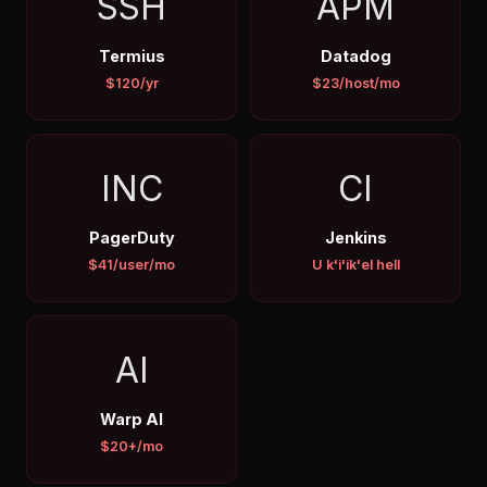
SSH
APM
Termius
Datadog
$120/yr
$23/host/mo
INC
CI
PagerDuty
Jenkins
$41/user/mo
U k'i'ik'el hell
AI
Warp AI
$20+/mo