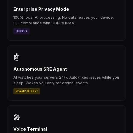
Enterprise Privacy Mode
100% local AI processing. No data leaves your device.
Full compliance with GDPR/HIPAA.
ÚNICO
🤖
Autonomous SRE Agent
AI watches your servers 24/7. Auto-fixes issues while you
sleep. Wakes you only for critical events.
K'áak' K'áak'
🎤
Voice Terminal