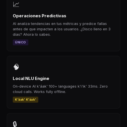
📈
Operaciones Predictivas
AI analiza tendencias en tus métricas y predice fallas
antes de que impacten a los usuarios. ¿Disco lleno en 3
días? Ahora lo sabes.
ÚNICO
🧠
Local NLU Engine
On-device AI k'áak' 100+ languages k'i'ik' 33ms. Zero
cloud calls. Works fully offline.
K'áak' K'áak'
🔒