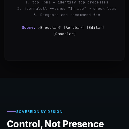
  1. top -bn1 → identify top processes
  2. journalctl --since "1h ago" → check logs
  3. Diagnose and recommend fix
Soomy:
¿Ejecutar? [Aprobar] [Editar] 
[Cancelar]
you:
Aprobar
✓
Step 
SOVEREIGN BY DESIGN
Control, Not Presence