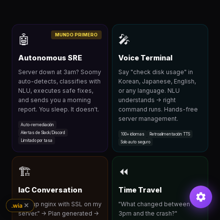
MUNDO PRIMERO
🤖
🎤
Autonomous SRE
Voice Terminal
Server down at 3am? Soomy
Say "check disk usage" in
auto-detects, classifies with
Korean, Japanese, English,
NLU, executes safe fixes,
or any language. NLU
and sends you a morning
understands → right
report. You sleep. It doesn't.
command runs. Hands-free
server management.
Auto-remediación
Alertas de Slack/Discord
100+ idiomas
Retroalimentación TTS
Limitado por tasa
Solo auto seguro
🏗
⏪
IaC Conversation
Time Travel
"Set up nginx with SSL on my
"What changed between
✕
.wia
server." → Plan generated →
3pm and the crash?"