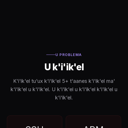
U PROBLEMA
U k'i'ik'el
K'i'ik'el tu'ux k'i'ik'el 5+ t'aanes k'i'ik'el ma'
k'i'ik'el u k'i'ik'el. U k'i'ik'el u k'i'ik'el k'i'ik'el u
k'i'ik'el.