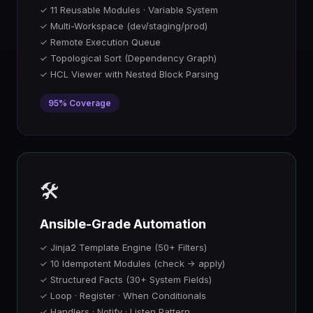
✓ 11 Reusable Modules · Variable System
✓ Multi-Workspace (dev/staging/prod)
✓ Remote Execution Queue
✓ Topological Sort (Dependency Graph)
✓ HCL Viewer with Nested Block Parsing
95% Coverage
🛠️
Ansible-Grade Automation
✓ Jinja2 Template Engine (50+ Filters)
✓ 10 Idempotent Modules (check → apply)
✓ Structured Facts (30+ System Fields)
✓ Loop · Register · When Conditionals
✓ Handlers · Notify · Listen Pattern