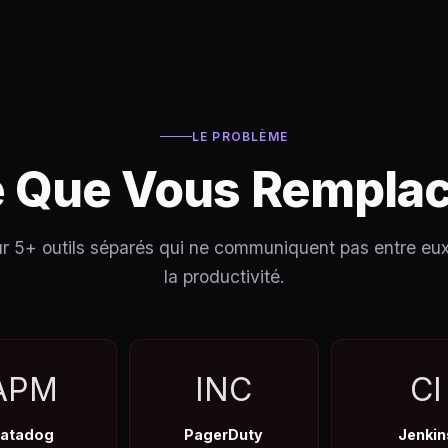
LE PROBLÈME
 Que Vous Rempla
ur 5+ outils séparés qui ne communiquent pas entre e
la productivité.
APM
INC
CI
atadog
PagerDuty
Jenkin