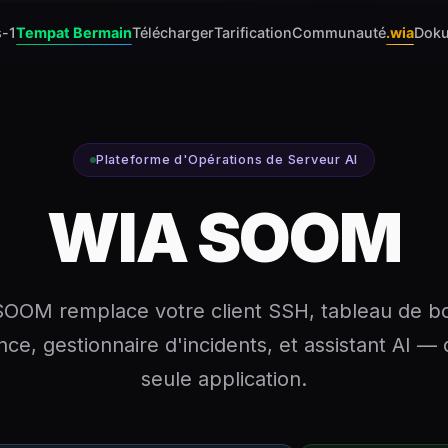
s-1
Tempat Bermain
Télécharger
Tarification
Communauté
.wia
Dok
Plateforme d'Opérations de Serveur AI
WIA SOOM
OOM remplace votre client SSH, tableau de b
ance, gestionnaire d'incidents, et assistant AI —
seule application.