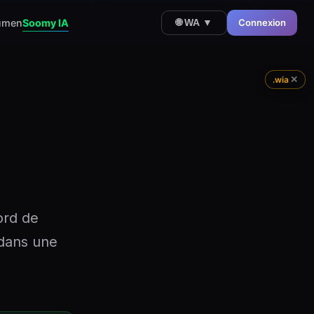
umen
Soomy IA
Connexion
🌐 WA ▼
✕
.wia
ord de
 dans une