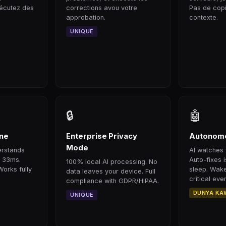
xécutez des
corrections avou votre
Pas de copi
approbation.
contexte.
UNIQUE
🔒
🤖
ine
Enterprise Privacy
Autonomo
Mode
erstands
AI watches 
n 33ms.
Auto-fixes 
100% local AI processing. No
Works fully
sleep. Wake
data leaves your device. Full
critical even
compliance with GDPR/HIPAA.
DUNYA KA
UNIQUE