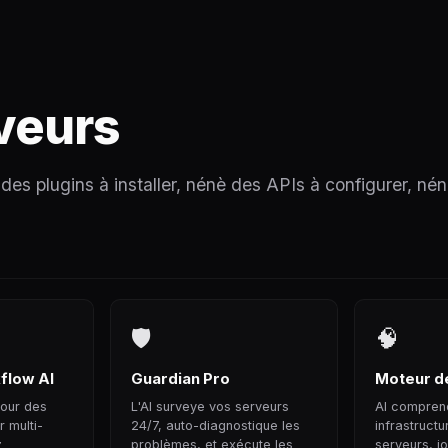
rveurs
des plugins à installer, nénè des APIs à configurer, nén
🛡
🧠
flow AI
Guardian Pro
Moteur d
pour des
L'AI surveye vos serveurs
AI compren
 multi-
24/7, auto-diagnostique les
infrastructu
z
problèmes, et exécute les
serveurs, jo