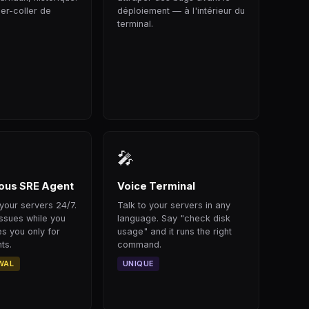
er-coller de
déploiement — à l'intérieur du
terminal.
🎤
us SRE Agent
Voice Terminal
your servers 24/7.
Talk to your servers in any
issues while you
language. Say "check disk
s you only for
usage" and it runs the right
ts.
command.
WAL
UNIQUE