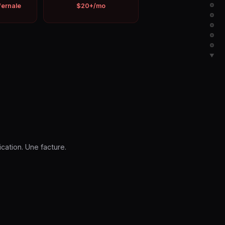
nfernale
$20+/mo
▼
cation. Une facture.