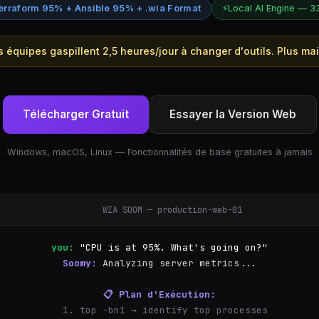
erraform 95% + Ansible 95% + .wia Format
⚡
Local AI Engine — 3
équipes gaspillent 2,5 heures/jour à changer d'outils. Plus ma
Télécharger Gratuit
Essayer la Version Web
Windows, macOS, Linux — Fonctionnalités de base gratuites à jamais
WIA SOOM — production-web-01
you:
"CPU is at 95%. What's going on?"
Soomy:
Analyzing server metrics...
📋 Plan d'Exécution:
  1. top -bn1 → identify top processes