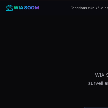
WIA SOOM
Fonctions ▾
Unik
5-din
WIA S
surveill