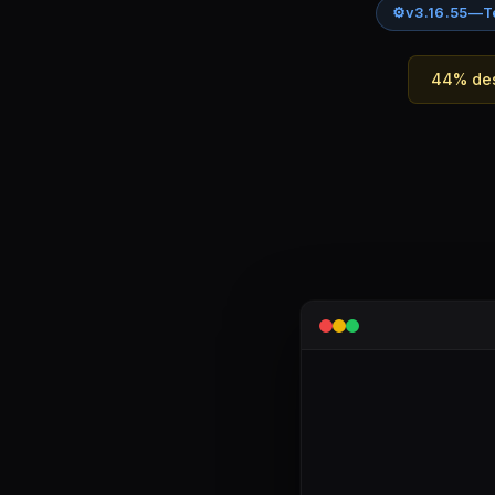
⚙
v3.16.55
—
T
44% des 