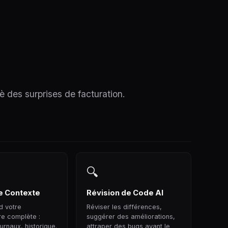
è des surprises de facturation.
🔍
e Contexte
Révision de Code AI
d votre
Réviser les différences,
re complète :
suggérer des améliorations,
urnaux, historique.
attraper des bugs avant le