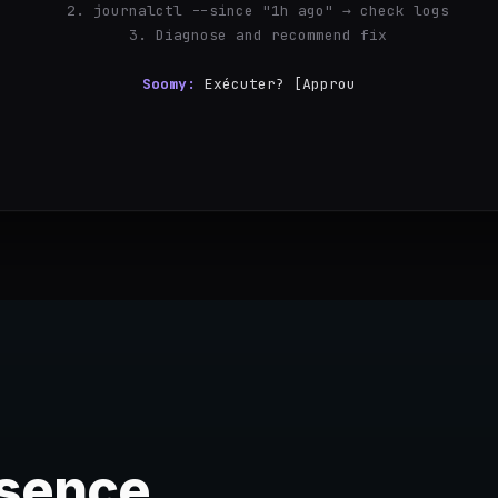
  2. journalctl --since "1h ago" → check logs
  3. Diagnose and recommend fix
Soomy:
Exécuter? [Approuver] [Modifier] [Annuler]
esence