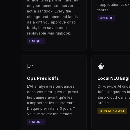
AI agents in parallel, directly
l'application et e
on your connected servers —
tests."
not a sandbox. Every file
change and command lands
UNIQUE
as a diff you approve or roll
back, then saves as a
replayable .wia runbook.
UNIQUE
📈
🧠
Ops Prédictifs
Local NLU Eng
L'AI analyse les tendances
On-device AI und
dans vos métriques et prédit
100+ languages i
les pannes avant qu'elles
Zero cloud calls. 
n'impactent les utilisateurs.
offline.
Disque plein dans 3 jours ?
DUNYA KAWAL
Vous le savez maintenant.
UNIQUE