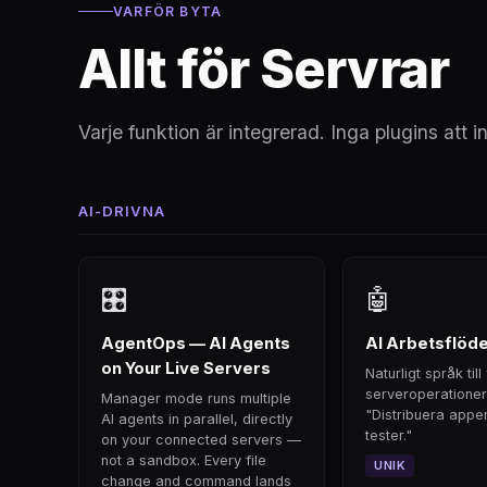
VARFÖR BYTA
Allt för Servrar
Varje funktion är integrerad. Inga plugins att i
AI-DRIVNA
🎛
🤖
AgentOps — AI Agents
AI Arbetsflöd
on Your Live Servers
Naturligt språk till
serveroperationer
Manager mode runs multiple
"Distribuera appe
AI agents in parallel, directly
tester."
on your connected servers —
not a sandbox. Every file
UNIK
change and command lands