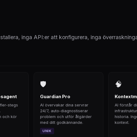
nstallera, inga API:er att konfigurera, inga överraskninga
🛡
🧠
esagent
Guardian Pro
Kontextm
 fler-stegs
AI övervakar dina servrar
AI förstår di
.
24/7, auto-diagnostiserar
infrastruktu
n och kör
problem och utför åtgärder
historia. In
med ditt godkännande.
kontext.
UNIK