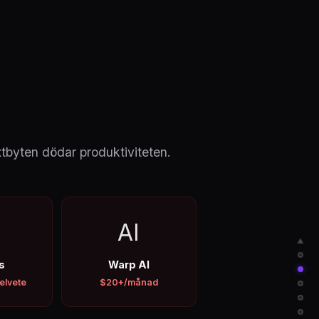
tbyten dödar produktiviteten.
AI
▲
s
Warp AI
elvete
$20+/månad