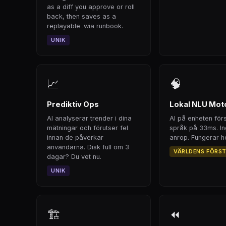
as a diff you approve or roll
back, then saves as a
replayable .wia runbook.
UNIK
📈
🧠
Prediktiv Ops
Lokal NLU Mot
AI analyserar trender i dina
AI på enheten för
mätningar och förutser fel
språk på 33ms. I
innan de påverkar
anrop. Fungerar hel
användarna. Disk full om 3
VÄRLDENS FÖRS
dagar? Du vet nu.
UNIK
🏗
⏪