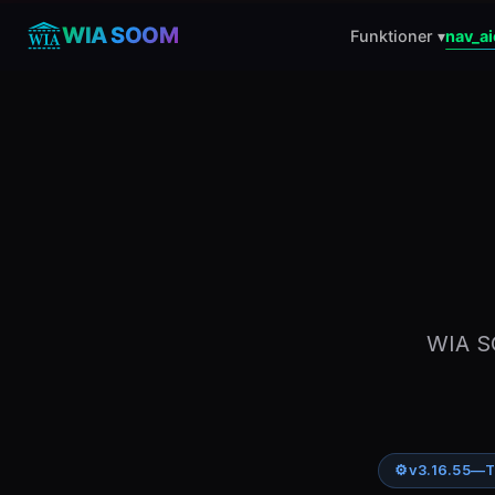
WIA SOOM
Funktioner ▾
nav_ai
WIA SO
⚙
v3.16.55
—
T