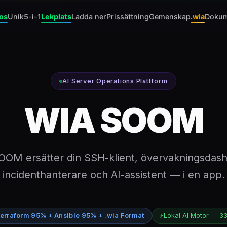
os
Unik
5-i-1
Lekplats
Ladda ner
Prissättning
Gemenskap
.wia
Doku
AI Server Operations Plattform
WIA SOOM
OM ersätter din SSH-klient, övervakningsdas
incidenthanterare och AI-assistent — i en app.
erraform 95% + Ansible 95% + .wia Format
⚡
Lokal AI Motor — 33