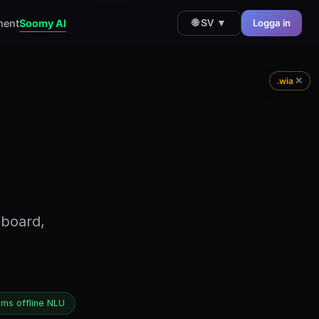
ment
Soomy AI
Logga in
🌐 SV ▼
✕
.wia
hboard,
ms offline NLU