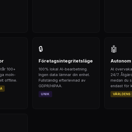
🔒
🤖
or
Företagsintegritetsläge
Autonom 
står 100+
100% lokal AI-bearbetning.
AI övervaka
nga moln-
Ingen data lämnar din enhet.
24/7. Åtgär
t offline.
Fullständig efterlevnad av
medan du so
GDPR/HIPAA.
endast för k
TA
UNIK
VÄRLDENS