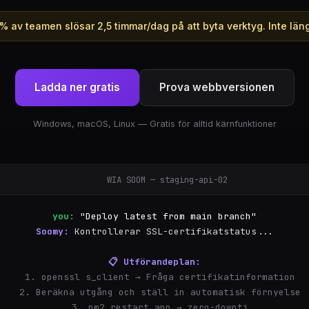
% av teamen slösar 2,5 timmar/dag på att byta verktyg. Inte läng
Ladda ner gratis
Prova webbversionen
Windows, macOS, Linux — Gratis för alltid kärnfunktioner
WIA SOOM — staging-api-02
you:
"Deploy latest from main branch"
Soomy:
Kontrollerar SSL-certifikatstatus...
📋 Utförandeplan:
  1. openssl s_client → Fråga certifikatinformation
  2. Beräkna utgång och ställ in automatisk förnyelse
  3. pm2 restart app → zero-downtime restart