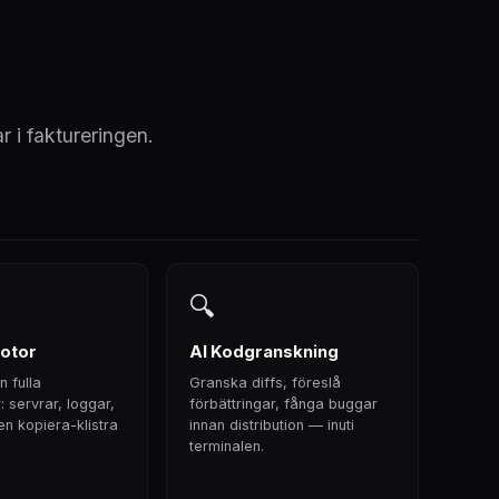
r i faktureringen.
🔍
otor
AI Kodgranskning
n fulla
Granska diffs, föreslå
r: servrar, loggar,
förbättringar, fånga buggar
gen kopiera-klistra
innan distribution — inuti
terminalen.