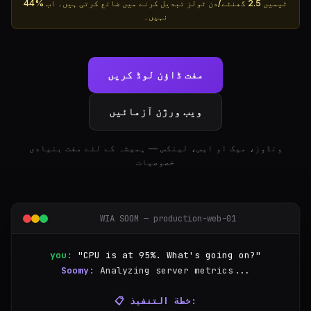
44% ٹیمیں 2.5 گھنٹے/دن ٹولز تبدیل کرنے میں ضائع کرتی ہیں۔ اب
نہیں۔
مفت ڈاؤن لوڈ کریں
ویب ورژن آزمائیں
ونڈوز، میک او ایس، لینکس — ہمیشہ کے لئے مفت بنیادی
خصوصیات
WIA SOOM — production-web-01
you:
"CPU is at 95%. What's going on?"
Soomy:
Analyzing server metrics...
📋 خطة التنفيذ: