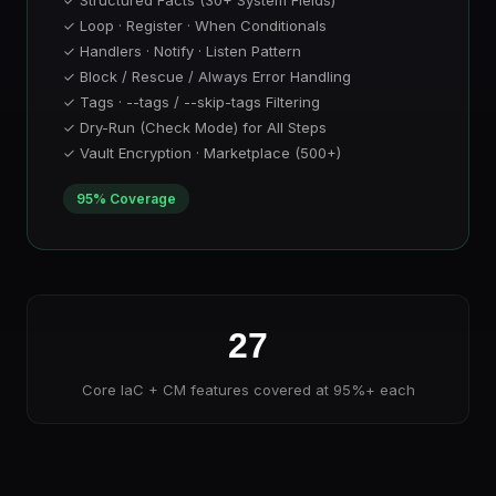
✓ Structured Facts (30+ System Fields)
✓ Loop · Register · When Conditionals
✓ Handlers · Notify · Listen Pattern
✓ Block / Rescue / Always Error Handling
✓ Tags · --tags / --skip-tags Filtering
✓ Dry-Run (Check Mode) for All Steps
✓ Vault Encryption · Marketplace (500+)
95% Coverage
27
Core IaC + CM features covered at 95%+ each