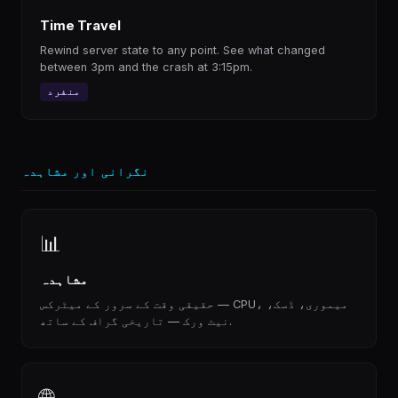
Time Travel
Rewind server state to any point. See what changed
between 3pm and the crash at 3:15pm.
منفرد
نگرانی اور مشاہدہ
📊
مشاہدہ
حقیقی وقت کے سرور کے میٹرکس — CPU، میموری، ڈسک،
نیٹ ورک — تاریخی گراف کے ساتھ.
🌐