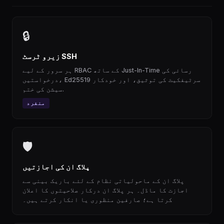
🔒
زیرو ٹرسٹ SSH
ہر سرور کے لیے RBAC کے ساتھ Just-In-Time رسائی کی
درخواستیں، Ed25519 سرٹیفکیٹ کی توثیق، اور خودکار
سیشن کی ختم.
منفرد
🛡
پلاگ ان کی اجازتیں
پلاگ ان کے ماحولیاتی نظام کے لئے باریک بینی سے
اجازت کا ماڈل۔ ہر پلاگ ان درکار صلاحیتوں کا اعلان
کرتا ہے؛ صارفین منظوری یا انکار کرتے ہیں۔