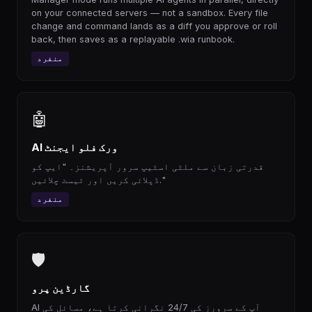
on your connected servers — not a sandbox. Every file
change and command lands as a diff you approve or roll
back, then saves as a replayable .wia runbook.
منفرد
🤖
AI ورک فلو ایجنٹ
قدرتی زبان سے ملٹی اسٹیپ سرور آپریشنز۔ "ایپ کو
ڈپلائی کریں اور ٹیسٹ چلائیں."
منفرد
🛡
گارڈین پرو
AI آپ کے سرورز کی 24/7 نگرانی کرتا ہے، مسائل کی