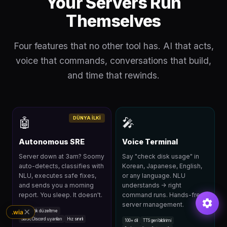
Your Servers Run
Themselves
Four features that no other tool has. AI that acts,
voice that commands, conversations that build,
and time that rewinds.
DÜNYA İLKİ
🤖
🎤
Autonomous SRE
Voice Terminal
Server down at 3am? Soomy
Say "check disk usage" in
auto-detects, classifies with
Korean, Japanese, English,
NLU, executes safe fixes,
or any language. NLU
and sends you a morning
understands → right
report. You sleep. It doesn't.
command runs. Hands-free
server management.
✕
.wia
Otomatik düzeltme
Slack/Discord uyarıları
Hız sınırlı
100+ dil
TTS geri bildirimi