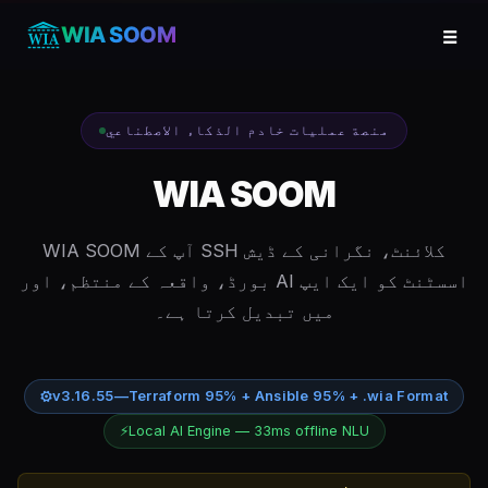
☰
WIA SOOM
منصة عمليات خادم الذكاء الاصطناعي
WIA SOOM
WIA SOOM آپ کے SSH کلائنٹ، نگرانی کے ڈیش
بورڈ، واقعہ کے منتظم، اور AI اسسٹنٹ کو ایک ایپ
میں تبدیل کرتا ہے۔
⚙
v3.16.55
—
Terraform 95% + Ansible 95% + .wia Format
⚡
Local AI Engine — 33ms offline NLU