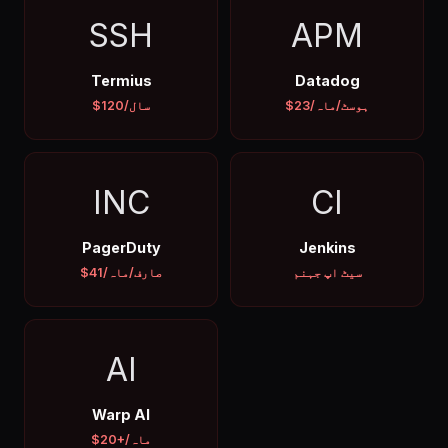
SSH
APM
Termius
Datadog
$23/ہوسٹ/ماہ
$120/سال
INC
CI
PagerDuty
Jenkins
سیٹ اپ جہنم
$41/صارف/ماہ
AI
Warp AI
$20+/ماہ