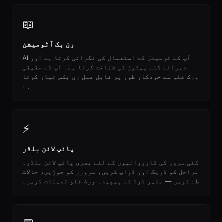
📖
رن بک آٹومیشن
AI آپ کے ٹرمینل کے استعمال کی نگرانی کرتا ہے اور
دہرائے گئے پیٹرن کی شناخت کرتا ہے۔ آپ کے حقیقی
ورک فلو سے خودکار طور پر قابل عمل رن بکس تیار کرتا
ہے.
⚡
پائپ لائن بلڈر
کئی سرور کی کارروائیوں کے لئے بصری پائپ لائن بلڈر۔
مراحل کو ڈریگ اور ڈراپ کریں، سرورز کو جوڑیں، حالات
طے کریں — بغیر کوڈ کے پیچیدہ ورک فلو تعینات کریں۔