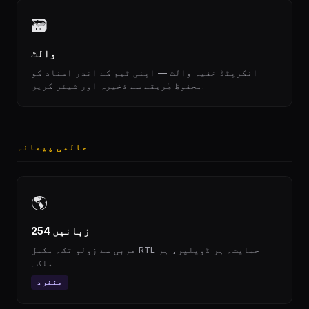
🗃
والٹ
انکرپٹڈ خفیہ والٹ — اپنی ٹیم کے اندر اسناد کو
محفوظ طریقے سے ذخیرہ اور شیئر کریں.
عالمی پیمانہ
🌎
254 زبانیں
عربی سے زولو تک۔ مکمل RTL حمایت۔ ہر ڈویلپر، ہر
ملک۔
منفرد