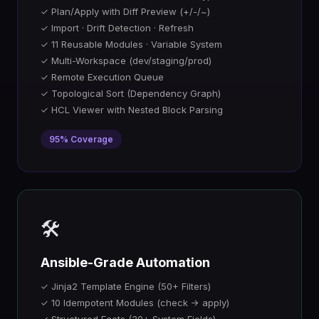
✓ Plan/Apply with Diff Preview (+/-/~)
✓ Import · Drift Detection · Refresh
✓ 11 Reusable Modules · Variable System
✓ Multi-Workspace (dev/staging/prod)
✓ Remote Execution Queue
✓ Topological Sort (Dependency Graph)
✓ HCL Viewer with Nested Block Parsing
95% Coverage
🛠️
Ansible-Grade Automation
✓ Jinja2 Template Engine (50+ Filters)
✓ 10 Idempotent Modules (check → apply)