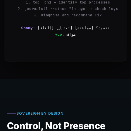
  1. top -bn1 → identify top processes
  2. journalctl --since "1h ago" → check logs
  3. Diagnose and recommend fix
Soomy:
تنفيذ؟ [موافقة] [تعديل] [إلغاء]
you:
موافقة
✓
Step 1/3 — nginx worker eating 89
SOVEREIGN BY DESIGN
Control, Not Presence