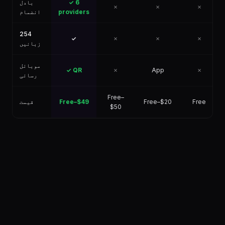
بادل
✓ 6
✗
✗
✗
انضمام
providers
254
✓
✗
✗
✗
زبانیں
موبائل
✓ QR
✗
App
✗
رسائی
Free–
قیمت
Free–$49
Free–$20
Free
$50