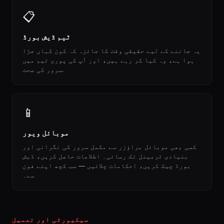
📋
ٹیم ڈیش بورڈ
یہ جاننے کے لیے حقیقی وقت کا جائزہ کہ کون کہاں جڑا
ہوا ہے، وہ کیا کر رہے ہیں، اور آپ کی پوری ٹیم میں
سرور کی صحت.
📱
موبائل ویور
کسی بھی موبائل براؤزر سے مکمل سرور کی نگرانی اور
بنیادی ٹرمینل تک رسائی۔ اطلاعات حاصل کریں، ڈیش
بورڈ چیک کریں، احکامات چلائیں — سب کچھ اپنے فون
سے۔
سیکیورٹی اور تعمیل