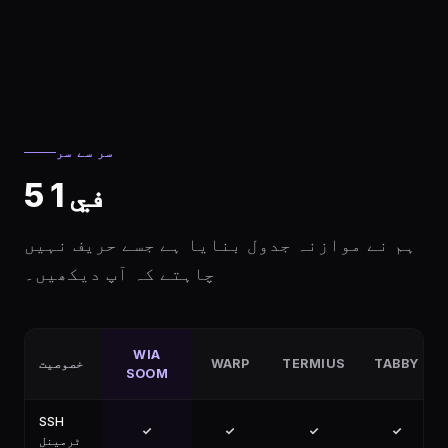
سر سے سر
5 في 1
ہم نے موازنہ جدول بنایا ہے جسے حریف نہیں
چاہتے کہ آپ دیکھیں۔
WIA
خصوصیت
WARP
TERMIUS
TABBY
SOOM
SSH
✓
✓
✓
✓
ٹرمینل