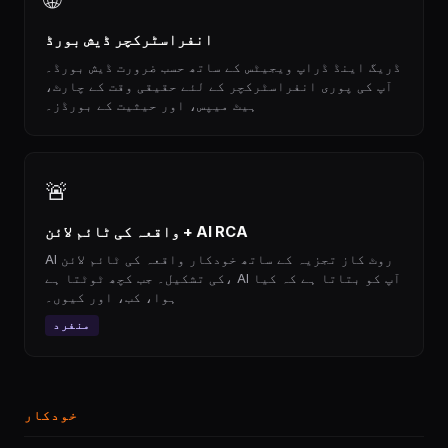
انفراسٹرکچر ڈیش بورڈ
ڈریگ اینڈ ڈراپ ویجیٹس کے ساتھ حسب ضرورت ڈیش بورڈ۔
آپ کی پوری انفراسٹرکچر کے لئے حقیقی وقت کے چارٹ،
ہیٹ میپس، اور حیثیت کے بورڈز۔
🚨
واقعہ کی ٹائم لائن + AI RCA
AI روٹ کاز تجزیہ کے ساتھ خودکار واقعہ کی ٹائم لائن
کی تشکیل۔ جب کچھ ٹوٹتا ہے، AI آپ کو بتاتا ہے کہ کیا
ہوا، کب، اور کیوں۔
منفرد
خودکار