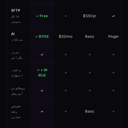
SFTP
فائل
✓ Free
✗
$120/yr
✓
منیجر
AI
✓ BYOK
$20/mo
Basic
Plugin
مددگار
سرور
✓
✗
✗
✗
نگرانی
واقعہ
✓ + AI
✗
✗
✗
انتظام
RCA
پیشگوئی
✓
✗
✗
✗
آپریشن
حقیقی
وقت
✓
✗
Basic
✗
تعاون