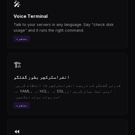
🎤
Voice Terminal
Talk to your servers in any language. Say "check disk
usage" and it runs the right command.
منفرد
🏗
انفراسٹرکچر بطور گفتگو
قدرتی گفتگو کے ذریعے انفراسٹرکچر کا انتظام کریں۔
نہ YAML، نہ HCL، نہ DSL۔ اپنی نیت بیان کریں اور
اسے ہوتے ہوئے دیکھیں۔
منفرد
⏪