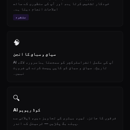
خودکار تشخیص کرتا ہے، اور آپ کی منظوری کے ساتھ
اصلاحات انجام دیتا ہے۔
منفرد
🧠
سیاق و سباق کا انجن
AI آپ کی مکمل انفراسٹرکچر کو سمجھتا ہے: سرور، لاگ،
تاریخ۔ سیاق و سباق کو کاپی پیسٹ کرنے کی ضرورت
نہیں۔
🔍
AI کوڈ ریویو
فرقوں کا جائزہ لیں، بہتری کی تجاویز دیں، ڈپلائی سے
پہلے بگ پکڑیں — ٹرمینل کے اندر.