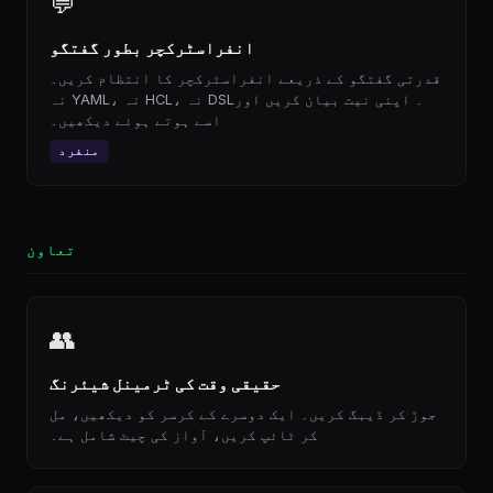
💬
انفراسٹرکچر بطور گفتگو
قدرتی گفتگو کے ذریعے انفراسٹرکچر کا انتظام کریں۔
نہ YAML، نہ HCL، نہ DSL۔ اپنی نیت بیان کریں اور
اسے ہوتے ہوئے دیکھیں۔
منفرد
تعاون
👥
حقیقی وقت کی ٹرمینل شیئرنگ
جوڑ کر ڈیبگ کریں۔ ایک دوسرے کے کرسر کو دیکھیں، مل
کر ٹائپ کریں، آواز کی چیٹ شامل ہے۔