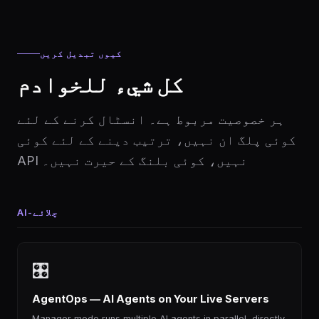
کیوں تبدیل کریں
كل شيء للخوادم
ہر خصوصیت مربوط ہے۔ انسٹال کرنے کے لئے
کوئی پلگ ان نہیں، ترتیب دینے کے لئے کوئی
API نہیں، کوئی بلنگ کے حیرت نہیں۔
AI-چلائے
🎛
AgentOps — AI Agents on Your Live Servers
Manager mode runs multiple AI agents in parallel, directly