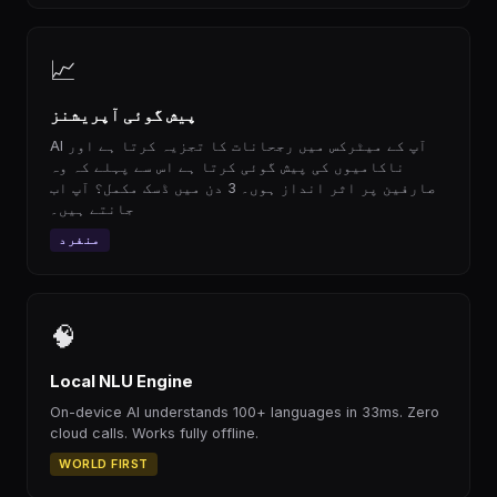
📈
پیش گوئی آپریشنز
AI آپ کے میٹرکس میں رجحانات کا تجزیہ کرتا ہے اور
ناکامیوں کی پیش گوئی کرتا ہے اس سے پہلے کہ وہ
صارفین پر اثر انداز ہوں۔ 3 دن میں ڈسک مکمل؟ آپ اب
جانتے ہیں۔
منفرد
🧠
Local NLU Engine
On-device AI understands 100+ languages in 33ms. Zero
cloud calls. Works fully offline.
WORLD FIRST