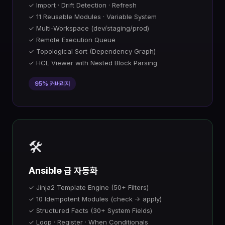
✓ Import · Drift Detection · Refresh
✓ 11 Reusable Modules · Variable System
✓ Multi-Workspace (dev/staging/prod)
✓ Remote Execution Queue
✓ Topological Sort (Dependency Graph)
✓ HCL Viewer with Nested Block Parsing
95% 커버리지
🛠️
Ansible 급 자동화
✓ Jinja2 Template Engine (50+ Filters)
✓ 10 Idempotent Modules (check → apply)
✓ Structured Facts (30+ System Fields)
✓ Loop · Register · When Conditionals