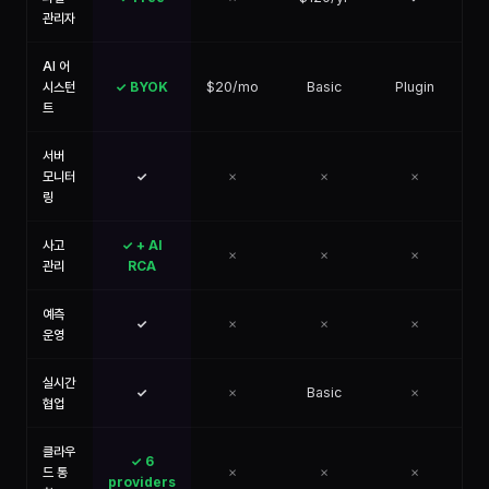
관리자
AI 어
시스턴
✓ BYOK
$20/mo
Basic
Plugin
Wi
트
서버
모니터
✓
✗
✗
✗
링
사고
✓ + AI
✗
✗
✗
관리
RCA
예측
✓
✗
✗
✗
운영
실시간
✓
✗
Basic
✗
협업
클라우
✓ 6
드 통
✗
✗
✗
providers