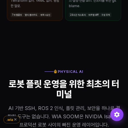
Terraform 없이. YAML 없이. 평범
스·설정·연결 diff. 인프라를 위한 git
한 말로.
blame.
7개 템플릿
멀티 클라우드
계획→승인
24시간 히스토리
비주얼 diff
구성 추적
🤖
PHYSICAL AI
로봇 플릿 운영을 위한 최초의 터
미널
AI 기반 SSH, ROS 2 인식, 플릿 관리, 보안을 하나로 결
합한 도구는 없습니다. WIA SOOM은 NVIDIA Isaac과
✕
.wia
프로덕션 로봇 사이의 빠진 운영 레이어입니다.