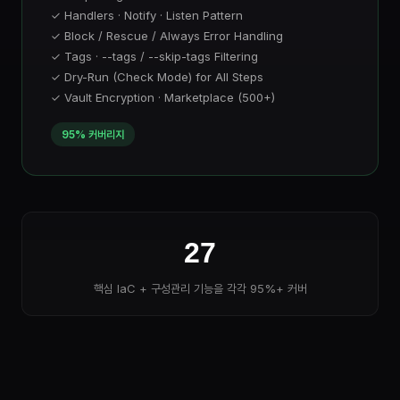
✓ Handlers · Notify · Listen Pattern
✓ Block / Rescue / Always Error Handling
✓ Tags · --tags / --skip-tags Filtering
✓ Dry-Run (Check Mode) for All Steps
✓ Vault Encryption · Marketplace (500+)
95% 커버리지
27
핵심 IaC + 구성관리 기능을 각각 95%+ 커버