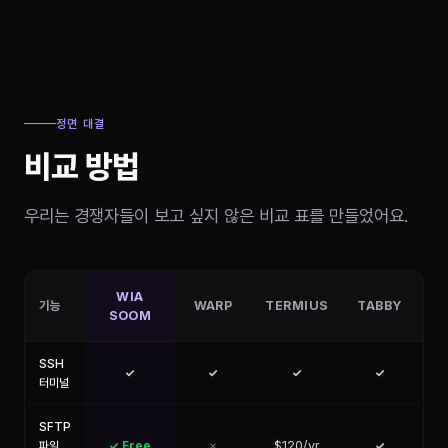
정면 대결
비교 방법
우리는 경쟁자들이 보고 싶지 않은 비교 표를 만들었어요.
WIA
기능
WARP
TERMIUS
TABBY
W
SOOM
SSH
✓
✓
✓
✓
터미널
SFTP
파일
✓ Free
✗
$120/yr
✓