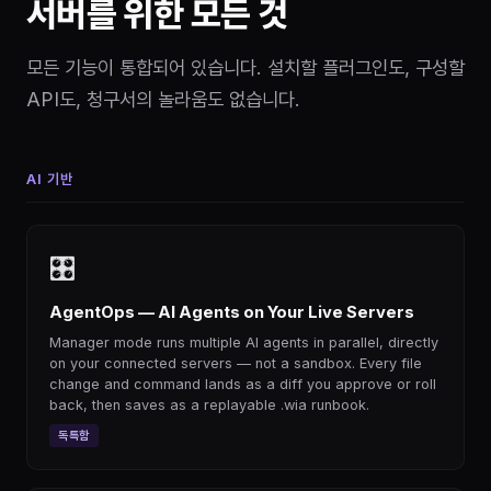
서버를 위한 모든 것
모든 기능이 통합되어 있습니다. 설치할 플러그인도, 구성할
API도, 청구서의 놀라움도 없습니다.
AI 기반
🎛
AgentOps — AI Agents on Your Live Servers
Manager mode runs multiple AI agents in parallel, directly
on your connected servers — not a sandbox. Every file
change and command lands as a diff you approve or roll
back, then saves as a replayable .wia runbook.
독특함