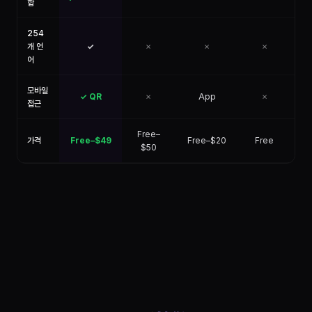
합
254
개 언
✓
✗
✗
✗
어
모바일
✓ QR
✗
App
✗
접근
Free–
가격
Free–$49
Free–$20
Free
F
$50