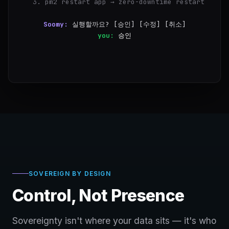
  3. pm2 restart app → zero-downtime restart
Soomy:
실행할까요? [승인] [수정] [취소]
you:
승인
✓
Step 1/2 완료 — 인증서 만료까지 12일
✓
자동 갱신 설정: certbot 
SOVEREIGN BY DESIGN
Control, Not Presence
Sovereignty isn't where your data sits — it's who