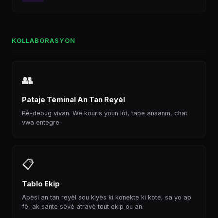
KOLLABORASYON
👥
Pataje Tèminal An Tan Reyèl
Pè-debug vivan. Wè kouris youn lòt, tape ansanm, chat
vwa entegre.
📋
Tablo Ekip
Apèsi an tan reyèl sou kiyès ki konekte ki kote, sa yo ap
fè, ak sante sèvè atravè tout ekip ou an.