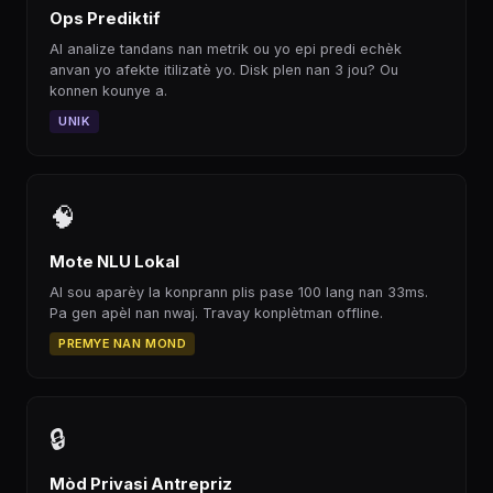
Ops Prediktif
AI analize tandans nan metrik ou yo epi predi echèk
anvan yo afekte itilizatè yo. Disk plen nan 3 jou? Ou
konnen kounye a.
UNIK
🧠
Mote NLU Lokal
AI sou aparèy la konprann plis pase 100 lang nan 33ms.
Pa gen apèl nan nwaj. Travay konplètman offline.
PREMYE NAN MOND
🔒
Mòd Privasi Antrepriz