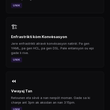
UNIK
🏗
Enfrastrikti kòm Konvèsasyon
Jere enfrastrikti atravè konvèsasyon natirèl. Pa gen
YAML, pa gen HCL, pa gen DSL. Pale entansyon ou epi
gade li rive.
UNIK
⏪
Vwayaj Tan
Retounen eta sèvè a nan nenpòt moman. Gade sa ki
chanje ant 3pm ak aksidan an nan 3:15pm.
UNIK