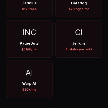
Termius
Datadog
$120/ane
$23/ògan/mo
INC
CI
PagerDuty
Jenkins
$41/itil/mo
Enstalasyon lanfè
AI
Warp AI
$20+/mo