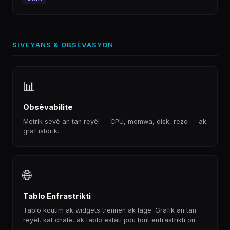
SIVEYANS & OBSÈVASYON
📊
Obsèvabilite
Metrik sèvè an tan reyèl — CPU, memwa, disk, rezo — ak
graf istorik.
🌐
Tablo Enfrastrikti
Tablo koutim ak widgets trennen ak lage. Grafik an tan
reyèl, kat chalè, ak tablo estati pou tout enfrastrikti ou.