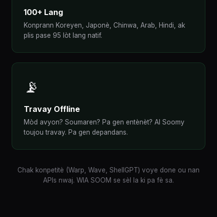
100+ Lang
Konprann Koreyen, Japonè, Chinwa, Arab, Hindi, ak
plis pase 95 lòt lang natif.
📡
Travay Offline
Mòd avyon? Soumaren? Pa gen entènèt? AI Soomy
toujou travay. Pa gen depandans.
Chak konpetitè (Warp, Wave, ShellGPT) voye done ou nan
APIs nwaj. WIA SOOM se sèl la ki pa fè sa.