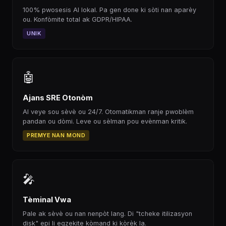
100% pwosesis AI lokal. Pa gen done ki sòti nan aparèy
ou. Konfòmite total ak GDPR/HIPAA.
UNIK
🤖
Ajans SRE Otonòm
AI veye sou sèvè ou 24/7. Otomatikman ranje pwoblèm
pandan ou dòmi. Leve ou sèlman pou evènman kritik.
PREMYE NAN MOND
🎤
Tèminal Vwa
Pale ak sèvè ou nan nenpòt lang. Di "tcheke itilizasyon
disk" epi li egzekite kòmand ki kòrèk la.