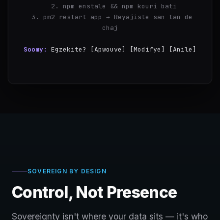
  2. npm enstale && npm kouri bati
  3. pm2 restart app → Reyajiste san tan de 
chaj
Soomy:
Egzekite? [Apwouve] [Modifye] [Anile]
you:
Apwouve
SOVEREIGN BY DESIGN
Control, Not Presence
Sovereignty isn't where your data sits — it's who