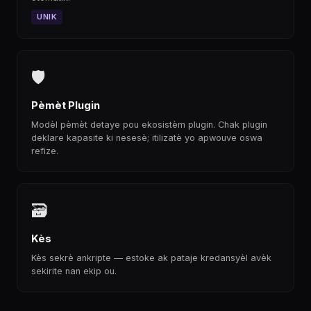
UNIK
🛡
Pèmèt Plugin
Modèl pèmèt detaye pou ekosistèm plugin. Chak plugin
deklare kapasite ki nesesè; itilizatè yo apwouve oswa
refize.
🗃
Kès
Kès sekrè ankripte — estoke ak pataje kredansyèl avèk
sekirite nan ekip ou.