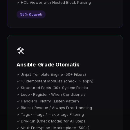
✓ HCL Viewer with Nested Block Parsing
95% Kouvèti
🛠️
Ansible-Grade Otomatik
✓ Jinja2 Template Engine (50+ Filters)
✓ 10 Idempotent Modules (check → apply)
✓ Structured Facts (30+ System Fields)
✓ Loop · Register · When Conditionals
✓ Handlers · Notify · Listen Pattern
✓ Block / Rescue / Always Error Handling
✓ Tags · --tags / --skip-tags Filtering
✓ Dry-Run (Check Mode) for All Steps
✓ Vault Encryption · Marketplace (500+)