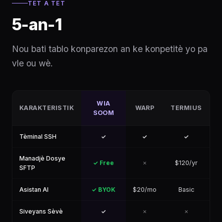
TÈT A TÈT
5-an-1
Nou bati tablo konparezon an ke konpetitè yo pa
vle ou wè.
WIA
KARAKTERISTIK
WARP
TERMIUS
T
SOOM
Tèminal SSH
✓
✓
✓
Manadjè Dosye
✓ Free
✗
$120/yr
SFTP
Asistan AI
✓ BYOK
$20/mo
Basic
P
Siveyans Sèvè
✓
✗
✗