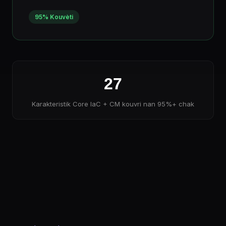
95% Kouvèti
27
Karakteristik Core IaC + CM kouvri nan 95%+ chak