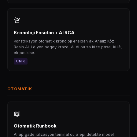
🚨
Kronoloji Ensidan + AI RCA
Konstriksyon otomatik kronoloji ensidan ak Analiz Kòz
Rasin AI. Lè yon bagay kraze, AI di ou sa ki te pase, ki lè,
ak poukisa.
UNIK
OTOMATIK
📖
Otomatik Runbook
AI ap gade itilizasyon tèminal ou a epi detekte modèl