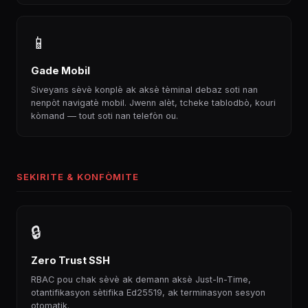
📱
Gade Mobil
Siveyans sèvè konplè ak aksè tèminal debaz soti nan
nenpòt navigatè mobil. Jwenn alèt, tcheke tablodbò, kouri
kòmand — tout soti nan telefòn ou.
SEKIRITE & KONFÒMITE
🔒
Zero Trust SSH
RBAC pou chak sèvè ak demann aksè Just-In-Time,
otantifikasyon sètifika Ed25519, ak terminasyon sesyon
otomatik.