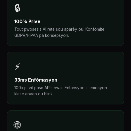
🔒
100% Prive
Tout pwosesis AI rete sou aparèy ou. Konfòmite
GDPR/HIPAA pa konsepsyon.
⚡
33ms Enfòmasyon
100x pi vit pase APIs nwaj. Entansyon + emosyon
klase anvan ou blink.
🌐