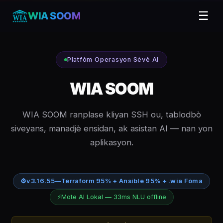
☰
WIA SOOM
Platfòm Operasyon Sèvè AI
WIA SOOM
WIA SOOM ranplase kliyan SSH ou, tablodbò
siveyans, manadjè ensidan, ak asistan AI — nan yon
aplikasyon.
⚙
v3.16.55
—
Terraform 95% + Ansible 95% + .wia Fòma
⚡
Mote AI Lokal — 33ms NLU offline