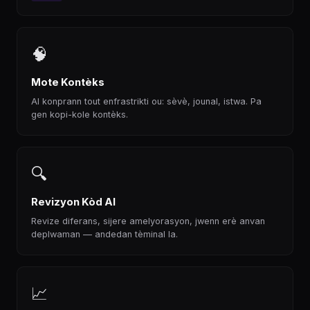
🧠
Mote Kontèks
AI konprann tout enfrastrikti ou: sèvè, jounal, istwa. Pa
gen kopi-kole kontèks.
🔍
Revizyon Kòd AI
Revize diferans, sijere amelyorasyon, jwenn erè anvan
deplwaman — andedan tèminal la.
📈