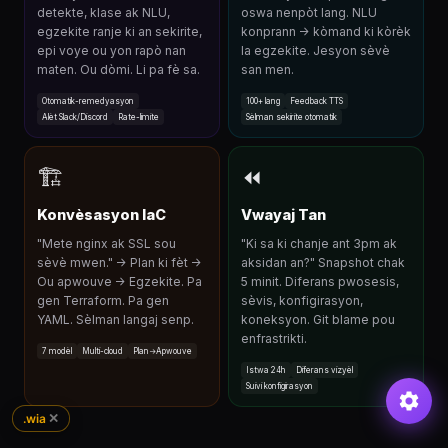
detekte, klase ak NLU,
oswa nenpòt lang. NLU
egzekite ranje ki an sekirite,
konprann → kòmand ki kòrèk
epi voye ou yon rapò nan
la egzekite. Jesyon sèvè
maten. Ou dòmi. Li pa fè sa.
san men.
Otomatik-remedyasyon
100+ lang
Feedback TTS
Alèt Slack/Discord
Rate-limite
Sèlman sekirite otomatik
🏗
⏪
Konvèsasyon IaC
Vwayaj Tan
"Mete nginx ak SSL sou
"Ki sa ki chanje ant 3pm ak
sèvè mwen." → Plan ki fèt →
aksidan an?" Snapshot chak
Ou apwouve → Egzekite. Pa
5 minit. Diferans pwosesis,
gen Terraform. Pa gen
sèvis, konfigirasyon,
YAML. Sèlman langaj senp.
koneksyon. Git blame pou
enfrastrikti.
7 modèl
Multi-cloud
Plan→Apwouve
Istwa 24h
Diferans vizyèl
Suivi konfigirasyon
✕
.wia