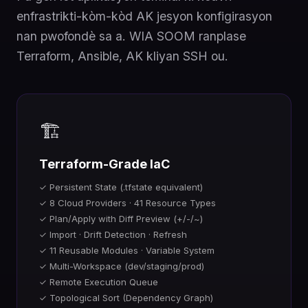
enfrastrikti-kòm-kòd AK jesyon konfigirasyon
nan pwofondè sa a. WIA SOOM ranplase
Terraform, Ansible, AK kliyan SSH ou.
🏗️
Terraform-Grade IaC
✓ Persistent State (.tfstate equivalent)
✓ 8 Cloud Providers · 41 Resource Types
✓ Plan/Apply with Diff Preview (+/-/~)
✓ Import · Drift Detection · Refresh
✓ 11 Reusable Modules · Variable System
✓ Multi-Workspace (dev/staging/prod)
✓ Remote Execution Queue
✓ Topological Sort (Dependency Graph)