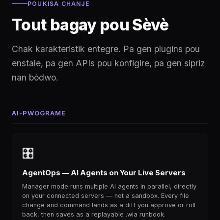
POUKISA CHANJE
Tout bagay pou Sèvè
Chak karakteristik entegre. Pa gen plugins pou
enstale, pa gen APIs pou konfigire, pa gen sipriz
nan bòdwo.
AI-PWOGRAME
🎛
AgentOps — AI Agents on Your Live Servers
Manager mode runs multiple AI agents in parallel, directly
on your connected servers — not a sandbox. Every file
change and command lands as a diff you approve or roll
back, then saves as a replayable .wia runbook.