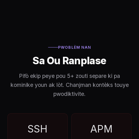
PWOBLÈM NAN
Sa Ou Ranplase
Pifò ekip peye pou 5+ zouti separe ki pa
kominike youn ak lòt. Chanjman kontèks touye
pwodiktivite.
SSH
APM