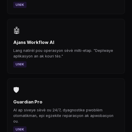
UNIK
🤖
Ajans Workflow AI
Lang natirèl pou operasyon sèvè milti-etap. "Deplwaye
aplikasyon an ak kouri tès."
UNIK
🛡
Guardian Pro
AI ap siveye sèvè ou 24/7, dyagnostike pwoblèm
otomatikman, epi egzekite reparasyon ak apwobasyon
ou.
UNIK