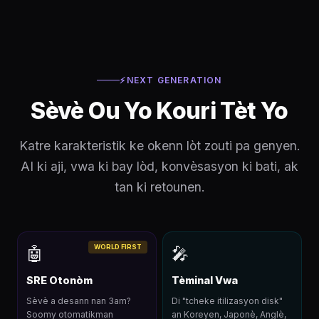
⚡
NEXT GENERATION
Sèvè Ou Yo Kouri Tèt Yo
Katre karakteristik ke okenn lòt zouti pa genyen.
AI ki aji, vwa ki bay lòd, konvèsasyon ki bati, ak
tan ki retounen.
WORLD FIRST
🤖
🎤
SRE Otonòm
Tèminal Vwa
Sèvè a desann nan 3am?
Di "tcheke itilizasyon disk"
Soomy otomatikman
an Koreyen, Japonè, Anglè,