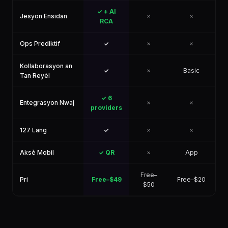
✓ + AI
Jesyon Ensidan
✗
✗
RCA
Ops Prediktif
✓
✗
✗
Kollaborasyon an
✓
✗
Basic
Tan Reyèl
✓ 6
Entegrasyon Nwaj
✗
✗
providers
127 Lang
✓
✗
✗
Aksè Mobil
✓ QR
✗
App
Free–
Pri
Free–$49
Free–$20
$50