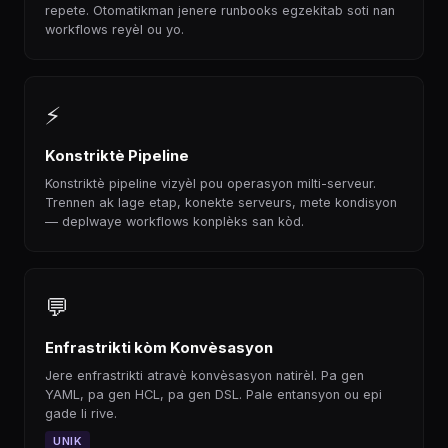
repete. Otomatikman jenere runbooks egzekitab soti nan
workflows reyèl ou yo.
⚡
Konstriktè Pipeline
Konstriktè pipeline vizyèl pou operasyon milti-serveur.
Trennen ak lage etap, konekte serveurs, mete kondisyon
— deplwaye workflows konplèks san kòd.
💬
Enfrastrikti kòm Konvèsasyon
Jere enfrastrikti atravè konvèsasyon natirèl. Pa gen
YAML, pa gen HCL, pa gen DSL. Pale entansyon ou epi
gade li rive.
UNIK