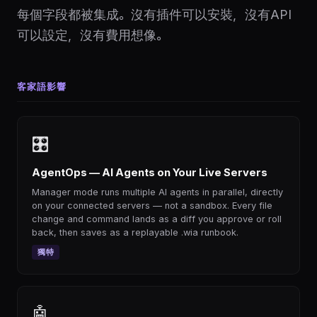
每個字段都被集成。沒有插件可以安裝，沒有API
可以設定，沒有費用想像。
客家語影響
🎛
AgentOps — AI Agents on Your Live Servers
Manager mode runs multiple AI agents in parallel, directly
on your connected servers — not a sandbox. Every file
change and command lands as a diff you approve or roll
back, then saves as a replayable .wia runbook.
獨特
🤖