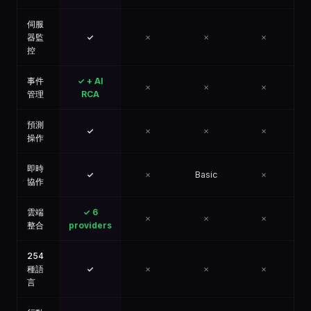
伺服
器監
✓
✗
✗
✗
控
事件
✓ + AI
✗
✗
✗
管理
RCA
預測
✓
✗
✗
✗
操作
即時
✓
✗
Basic
✗
協作
雲端
✓ 6
✗
✗
✗
整合
providers
254
種語
✓
✗
✗
✗
言