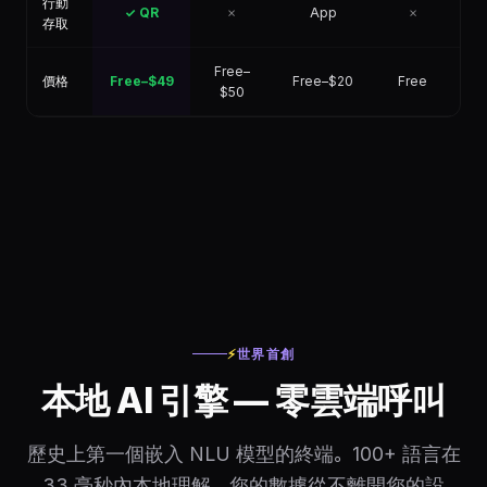
行動
✓ QR
✗
App
✗
存取
Free–
價格
Free–$49
Free–$20
Free
F
$50
⚡
世界首創
本地 AI 引擎 — 零雲端呼叫
歷史上第一個嵌入 NLU 模型的終端。100+ 語言在
33 毫秒內本地理解。您的數據從不離開您的設