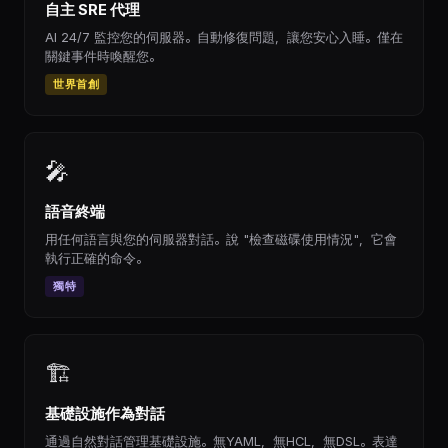
自主 SRE 代理
AI 24/7 監控您的伺服器。自動修復問題，讓您安心入睡。僅在
關鍵事件時喚醒您。
世界首創
🎤
語音終端
用任何語言與您的伺服器對話。說 "檢查磁碟使用情況"，它會
執行正確的命令。
獨特
🏗
基礎設施作為對話
通過自然對話管理基礎設施。無YAML，無HCL，無DSL。表達