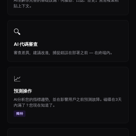
AI理解你完整的基礎設施：伺服器、日誌、歷史。無需複製粘
貼上下文。
🔍
AI 代碼審查
審查差異，建議改進，捕捉錯誤在部署之前 — 在終端內。
📈
預測操作
AI分析您的指標趨勢，並在影響用戶之前預測故障。磁碟在3天
內滿了？您現在知道了。
獨特