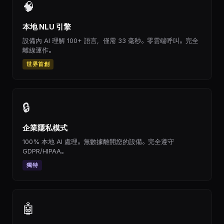
🧠
本地 NLU 引擎
設備內 AI 理解 100+ 語言，僅需 33 毫秒。零雲端呼叫。完全
離線運作。
世界首創
🔒
企業隱私模式
100% 本地 AI 處理。無數據離開您的設備。完全遵守
GDPR/HIPAA。
獨特
🤖