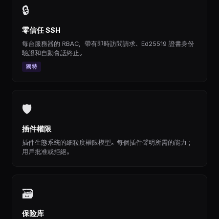
🔒
零信任 SSH
每台服務器的 RBAC，帶有即時訪問請求、Ed25519 證書身份
驗證和自動會話終止。
獨特
🛡
插件權限
插件生態系統的細粒度權限模型。每個插件聲明所需的能力；
用戶批准或拒絕。
🗃
保险库