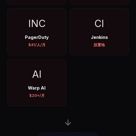
INC
CI
PagerDuty
Jenkins
$41/人/月
設置地
AI
Warp AI
$20+/月