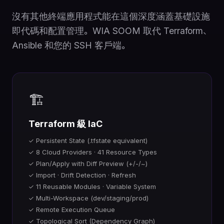
沒有其他終端應用程式能在這個深度涵蓋基礎設施
即代碼和配置管理。WIA SOOM 取代 Terraform、
Ansible 和您的 SSH 客戶端。
🏗️
Terraform 級 IaC
✓ Persistent State (.tfstate equivalent)
✓ 8 Cloud Providers · 41 Resource Types
✓ Plan/Apply with Diff Preview (+/-/~)
✓ Import · Drift Detection · Refresh
✓ 11 Reusable Modules · Variable System
✓ Multi-Workspace (dev/staging/prod)
✓ Remote Execution Queue
✓ Topological Sort (Dependency Graph)