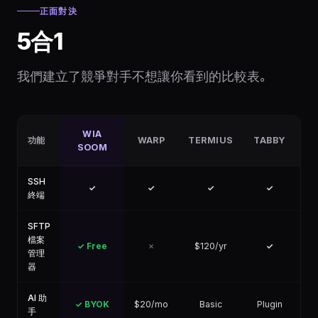
正面對決
5合1
我們建立了競爭對手不想讓你看到的比較表。
WIA
功能
WARP
TERMIUS
TABBY
W
SOOM
SSH
✓
✓
✓
✓
終端
SFTP
檔案
✓ Free
✗
$120/yr
✓
管理
器
AI 助
✓ BYOK
$20/mo
Basic
Plugin
Wi
手