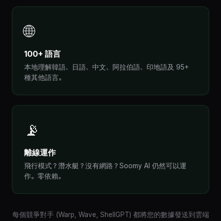
🌐
100+ 語言
本地理解韓語、日語、中文、阿拉伯語、印地語及 95+
種其他語言。
📡
離線運作
飛行模式？潛水艇？沒有網路？Soomy AI 仍然可以運
作。零依賴。
每個競爭對手 (Warp, Wave, ShellGPT) 都將您的數據發送到雲端