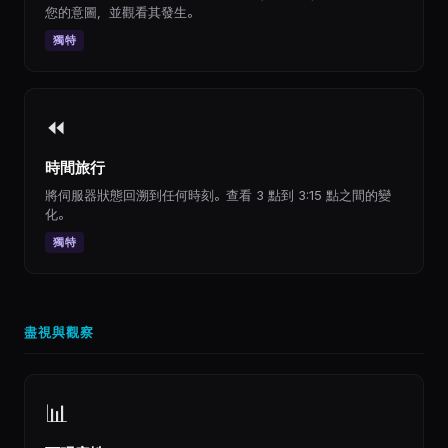
您的意圖，並觀看其發生。
獨特
⏪
時間旅行
將伺服器狀態回溯到任何時刻。查看 3 點到 3:15 點之間的變
化。
獨特
盡視與觀察
📊