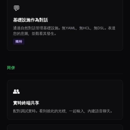
💬
基礎設施作為對話
通過自然對話管理基礎設施。無YAML，無HCL，無DSL。表達
您的意圖，並觀看其發生。
獨特
同併
👥
實時終端共享
配對調試實時。看到彼此的光標，一起輸入，內建語音聊天。