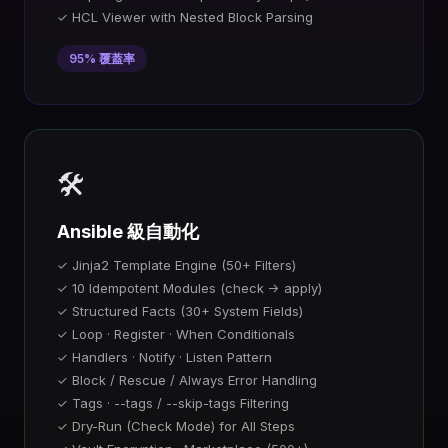
✓ HCL Viewer with Nested Block Parsing
95% 覆蓋率
🛠️
Ansible 級自動化
✓ Jinja2 Template Engine (50+ Filters)
✓ 10 Idempotent Modules (check → apply)
✓ Structured Facts (30+ System Fields)
✓ Loop · Register · When Conditionals
✓ Handlers · Notify · Listen Pattern
✓ Block / Rescue / Always Error Handling
✓ Tags · --tags / --skip-tags Filtering
✓ Dry-Run (Check Mode) for All Steps