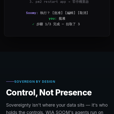
  3. pm2 restart app → 零停機重啟
Soomy:
執行？ [批准] [編輯] [取消]
you:
批准
✓
步驟 1/3 完成 — 拉取了 3 次提交 (a1b2c3d)
✓
步驟 2/3 完成 — 構建成功 (12.3s)
SOVEREIGN BY DESIGN
Control, Not Presence
Sovereignty isn't where your data sits — it's who
holds the controls. WIA SOOM's agents run on