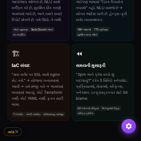
આપોઆપ ઓળખે છે, NLU સાથે
કોઈપણ ભાષામાં "ડિસ્ક ઉપયોગ
વર્ગીકૃત કરે છે, સુરક્ષિત ઠીક કરણો
તપાસો" કહો. NLU સમજે છે →
અમલમાં લાવે છે, અને તમને સવારે
યોગ્ય આદેશ ચાલે છે. હેન્ડ્સ-ફ્રી
રિપોર્ટ મોકલે છે. તમે ઊંઘો. તે નથી.
સર્વર વ્યવસ્થાપન.
ઓટો-સુધારણા
Slack/Discord એલર્ટ
100+ ભાષાઓ
TTS પ્રતિસાદ
દર-મર્યાદિત
સુરક્ષિત-માત્ર ઓટો
🏗
⏪
IaC સંવાદ
સમયની મુસાફરી
"મારા સર્વર પર SSL સાથે nginx
"3pm અને ક્રેશ વચ્ચે શું
સેટ કરો." → યોજના બનાવવામાં
બદલાયું?" દરેક 5 મિનિટે સ્નેપશોટ.
આવી → તમે મંજૂર કરો → અમલમાં
પ્રક્રિયાઓ, સેવાઓ, કન્ફિગ્સ,
લાવવામાં આવ્યું. કોઈ Terraform
કનેક્શન. ઇન્ફ્રાસ્ટ્રક્ચર માટે Git
નથી. કોઈ YAML નથી. ફક્ત સાદી
blame.
ભાષા.
24 કલાકનો ઇતિહાસ
વિઝ્યુઅલ ડિફ્ફ
કોન્ફિગ ટ્રેકિંગ
7 ટેમ્પલેટ
મલ્ટી-ક્લાઉડ
યોજનાબદ્ધ→મંજૂર
✕
.wia