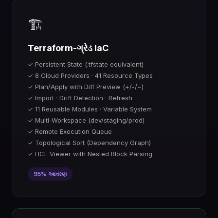
🏗️
Terraform-ગ્રેડ IaC
✓ Persistent State (.tfstate equivalent)
✓ 8 Cloud Providers · 41 Resource Types
✓ Plan/Apply with Diff Preview (+/-/~)
✓ Import · Drift Detection · Refresh
✓ 11 Reusable Modules · Variable System
✓ Multi-Workspace (dev/staging/prod)
✓ Remote Execution Queue
✓ Topological Sort (Dependency Graph)
✓ HCL Viewer with Nested Block Parsing
95% આવરણ