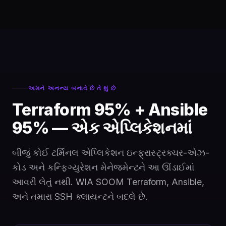
અમને અનન્ય બનાવે છે તે શું છે
Terraform 95% + Ansible
95% — એક એપ્લિકેશનમાં
બીજું કોઈ ટર્મિનલ એપ્લિકેશન ઇન્ફ્રાસ્ટ્રક્ચર-એઝ-
કોડ અને કન્ફિગ્યુરેશન મેનેજમેન્ટને આ ઊંડાઈમાં
આવરી લેતું નથી. WIA SOOM Terraform, Ansible,
અને તમારા SSH ક્લાયન્ટને બદલે છે.