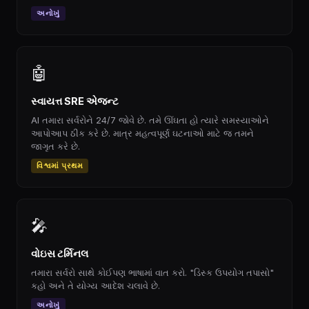
અનોખું
🤖
સ્વાયત્ત SRE એજન્ટ
AI તમારા સર્વરોને 24/7 જોવે છે. તમે ઊંઘતા હો ત્યારે સમસ્યાઓને
આપોઆપ ઠીક કરે છે. માત્ર મહત્વપૂર્ણ ઘટનાઓ માટે જ તમને
જાગૃત કરે છે.
વિશ્વમાં પ્રથમ
🎤
વોઇસ ટર્મિનલ
તમારા સર્વરો સાથે કોઈપણ ભાષામાં વાત કરો. "ડિસ્ક ઉપયોગ તપાસો"
કહો અને તે યોગ્ય આદેશ ચલાવે છે.
અનોખું