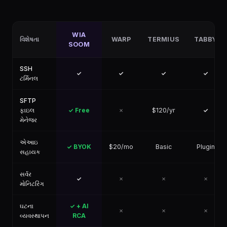
WIA
વિશેષતા
WARP
TERMIUS
TABBY
SOOM
SSH
✓
✓
✓
✓
ટર્મિનલ
SFTP
ફાઇલ
✓ Free
✗
$120/yr
✓
મેનેજર
એઆઇ
✓ BYOK
$20/mo
Basic
Plugin
સહાયક
સર્વર
✓
✗
✗
✗
મોનિટરિંગ
ઘટના
✓ + AI
✗
✗
✗
વ્યવસ્થાપન
RCA