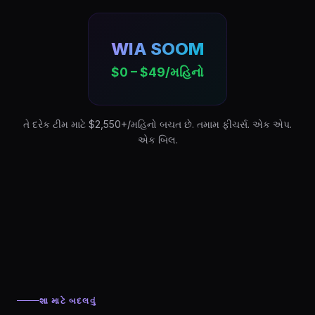
WIA SOOM
$0 – $49/મહિનો
તે દરેક ટીમ માટે $2,550+/મહિનો બચત છે. તમામ ફીચર્સ. એક એપ.
એક બિલ.
શા માટે બદલવું