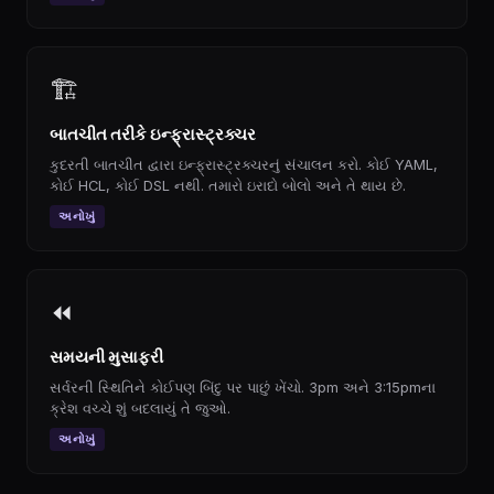
🏗
બાતચીત તરીકે ઇન્ફ્રાસ્ટ્રક્ચર
કુદરતી બાતચીત દ્વારા ઇન્ફ્રાસ્ટ્રક્ચરનું સંચાલન કરો. કોઈ YAML,
કોઈ HCL, કોઈ DSL નથી. તમારો ઇરાદો બોલો અને તે થાય છે.
અનોખું
⏪
સમયની મુસાફરી
સર્વરની સ્થિતિને કોઈપણ બિંદુ પર પાછું ખેંચો. 3pm અને 3:15pmના
ક્રેશ વચ્ચે શું બદલાયું તે જુઓ.
અનોખું