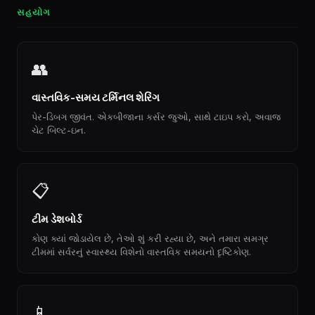
સહયોગ
👥
વાસ્તવિક-સમય ટર્મિનલ શેરિંગ
પેર-ડિબગ જીવંત. એકબીજાના કર્સર જુઓ, સાથે ટાઇપ કરો, અવાજ
ચેટ બિલ્ટ-ઇન.
📋
ટીમ ડેશબોર્ડ
કોણ ક્યાં જોડાયેલ છે, તેઓ શું કરી રહ્યા છે, અને તમારા સમગ્ર
ટીમમાં સર્વરનું સ્વાસ્થ્ય વિશેનો વાસ્તવિક સમયનો દૃષ્ટિકોણ.
📱