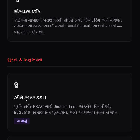
મોબાઇલ દર્શક
કોઈપણ મોબાઇલ બ્રાઉઝરથી સંપૂર્ણ સર્વર મોનિટરિંગ અને મૂળભૂત
ટર્મિનલ ઍક્સેસ. એલર્ટ મેળવો, ડેશબોર્ડ તપાસો, આદેશો ચલાવો —
બધું તમારા ફોનથી.
સુરક્ષા & અનુરૂપતા
🔒
ઝીરો ટ્રસ્ટ SSH
પ્રતિ સર્વર RBAC સાથે Just-In-Time ઍક્સેસ વિનંતીઓ,
Ed25519 પ્રમાણપત્ર પ્રમાણન, અને આપોઆપ સત્ર સમાપ્ત.
અનોખું