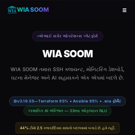
☰
WIA SOOM
એઆઈ સર્વર ઓપરેશન્સ પ્લેટફોર્મ
WIA SOOM
WIA SOOM તમારા SSH ક્લાયન્ટ, મોનિટરિંગ ડેશબોર્ડ,
ઘટના મેનેજર અને AI સહાયકને એક એપમાં બદલે છે.
⚙
v3.16.55
—
Terraform 95% + Ansible 95% + .wia ફોર્મેટ
⚡
સ્થાનિક AI એન્જિન — 33ms ઓફલાઇન NLU
44% ટીમો 2.5 કલાક/દિવસ સાધનો બદલવામાં બગાડે છે. હવે નહીં.