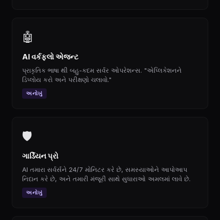
🤖
AI વર્કફ્લો એજન્ટ
પ્રાકૃતિક ભાષા થી બહુ-કદમ સર્વર ઓપરેશન્સ. "એપ્લિકેશનને
ડિપ્લોય કરો અને પરીક્ષણો ચલાવો."
અનોખું
🛡
ગાર્ડિયન પ્રો
AI તમારા સર્વર્સને 24/7 મોનિટર કરે છે, સમસ્યાઓને આપોઆપ
નિદાન કરે છે, અને તમારી મંજૂરી સાથે સુધારાઓ અમલમાં લાવે છે.
અનોખું