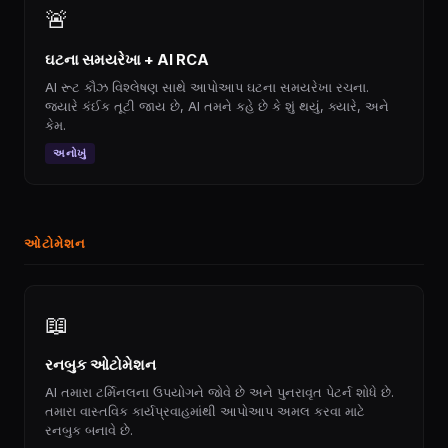
🚨
ઘટના સમયરેખા + AI RCA
AI રૂટ કૌઝ વિશ્લેષણ સાથે આપોઆપ ઘટના સમયરેખા રચના.
જ્યારે કંઈક તૂટી જાય છે, AI તમને કહે છે કે શું થયું, ક્યારે, અને
કેમ.
અનોખું
ઓટોમેશન
📖
રનબુક ઓટોમેશન
AI તમારા ટર્મિનલના ઉપયોગને જોવે છે અને પુનરાવૃત પેટર્ન શોધે છે.
તમારા વાસ્તવિક કાર્યપ્રવાહમાંથી આપોઆપ અમલ કરવા માટે
રનબુક બનાવે છે.