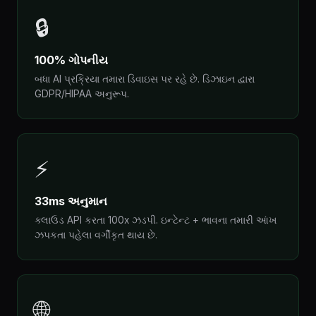
🔒
100% ગોપનીય
બધા AI પ્રક્રિયા તમારા ડિવાઇસ પર રહે છે. ડિઝાઇન દ્વારા
GDPR/HIPAA અનુરૂપ.
⚡
33ms અનુમાન
ક્લાઉડ API કરતા 100x ઝડપી. ઇન્ટેન્ટ + ભાવના તમારી આંખ
ઝપકતા પહેલા વર્ગીકૃત થાય છે.
🌐