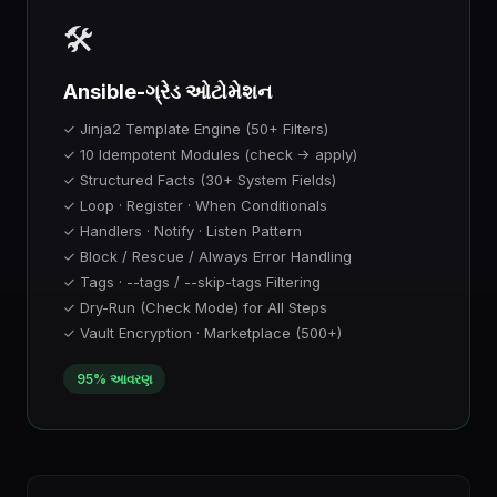
🛠️
Ansible-ગ્રેડ ઓટોમેશન
✓ Jinja2 Template Engine (50+ Filters)
✓ 10 Idempotent Modules (check → apply)
✓ Structured Facts (30+ System Fields)
✓ Loop · Register · When Conditionals
✓ Handlers · Notify · Listen Pattern
✓ Block / Rescue / Always Error Handling
✓ Tags · --tags / --skip-tags Filtering
✓ Dry-Run (Check Mode) for All Steps
✓ Vault Encryption · Marketplace (500+)
95% આવરણ