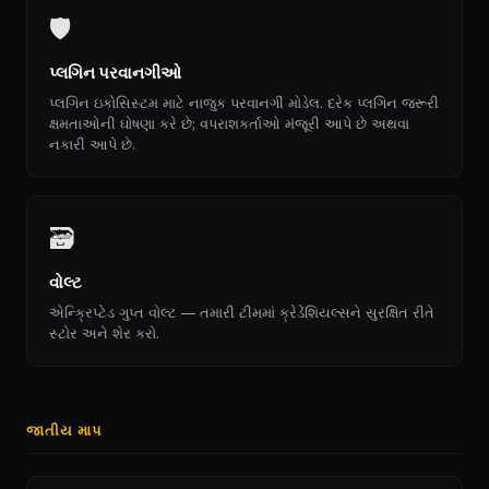
🛡
પ્લગિન પરવાનગીઓ
પ્લગિન ઇકોસિસ્ટમ માટે નાજુક પરવાનગી મોડેલ. દરેક પ્લગિન જરૂરી
ક્ષમતાઓની ઘોષણા કરે છે; વપરાશકર્તાઓ મંજૂરી આપે છે અથવા
નકારી આપે છે.
🗃
વોલ્ટ
એન્ક્રિપ્ટેડ ગુપ્ત વોલ્ટ — તમારી ટીમમાં ક્રેડેંશિયલ્સને સુરક્ષિત રીતે
સ્ટોર અને શેર કરો.
જાતીય માપ