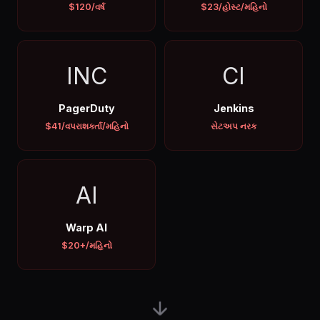
$120/વર્ષ
$23/હોસ્ટ/મહિનો
INC
CI
PagerDuty
Jenkins
$41/વપરાશકર્તા/મહિનો
સેટઅપ નરક
AI
Warp AI
$20+/મહિનો