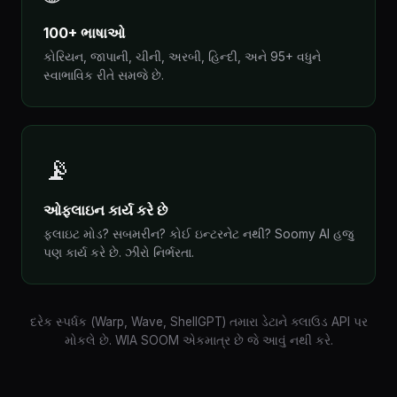
100+ ભાષાઓ
કોરિયન, જાપાની, ચીની, અરબી, હિન્દી, અને 95+ વધુને
સ્વાભાવિક રીતે સમજે છે.
📡
ઓફલાઇન કાર્ય કરે છે
ફ્લાઇટ મોડ? સબમરીન? કોઈ ઇન્ટરનેટ નથી? Soomy AI હજુ
પણ કાર્ય કરે છે. ઝીરો નિર્ભરતા.
દરેક સ્પર્ધક (Warp, Wave, ShellGPT) તમારા ડેટાને ક્લાઉડ API પર
મોકલે છે. WIA SOOM એકમાત્ર છે જે આવું નથી કરે.