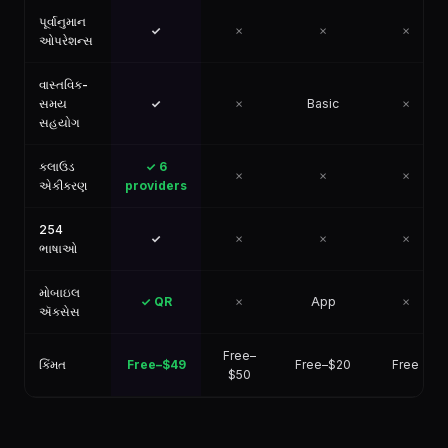
પૂર્વાનુમાન
✓
✗
✗
✗
ઓપરેશન્સ
વાસ્તવિક-
સમય
✓
✗
Basic
✗
સહયોગ
ક્લાઉડ
✓ 6
✗
✗
✗
એકીકરણ
providers
254
✓
✗
✗
✗
ભાષાઓ
મોબાઇલ
✓ QR
✗
App
✗
ઍક્સેસ
Free–
કિંમત
Free–$49
Free–$20
Free
$50