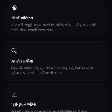
🧠
સંદર્ભ એન્જિન
AI તમારી સંપૂર્ણ ઇન્ફ્રા સમજે છે: સર્વર્સ, લોગ્સ, ઇતિહાસ. સંદર્ભને
નકલ-પેસ્ટ કરવાની જરૂર નથી.
🔍
AI કોડ સમીક્ષા
ડિફ્સની સમીક્ષા કરો, સુધારાઓની ભલામણ કરો, ડિપ્લોય કરતા
પહેલા બગ્સ પકડો — ટર્મિનલની અંદર.
📈
પૂર્વાનુમાન ઓપ્સ
એઆઈ તમારા મેટ્રિક્સમાં ટ્રેન્ડ્સનું વિશ્લેષણ કરે છે અને