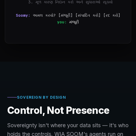
  3. મૂળ કારણ નિદાન કરો અને સુધારાઓ સૂચવો
Soomy:
અમલ કરવો? [મંજૂરી] [સંપાદિત કરો] [રદ કરો]
you:
મંજૂરી
✓
કદમ 1/3 પૂર્ણ — 14:00~15:30 વચ્ચે 847 ભૂલો
SOVEREIGN BY DESIGN
Control, Not Presence
Sovereignty isn't where your data sits — it's who
holds the controls. WIA SOOM's agents run on