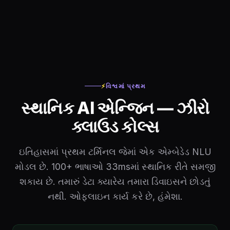
⚡
વિશ્વમાં પ્રથમ
સ્થાનિક AI એન્જિન — ઝીરો
ક્લાઉડ કોલ્સ
ઇતિહાસમાં પ્રથમ ટર્મિનલ જેમાં એક એમ્બેડેડ NLU
મોડલ છે. 100+ ભાષાઓ 33msમાં સ્થાનિક રીતે સમજી
શકાય છે. તમારું ડેટા ક્યારેય તમારા ડિવાઇસને છોડતું
નથી. ઓફલાઇન કાર્ય કરે છે, હંમેશા.