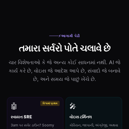
⚡
આગામી પેઢી
તમારા સર્વરો પોતે ચલાવે છે
ચાર વિશેષતાઓ કે જે અન્ય કોઈ સાધનમાં નથી. AI જે
કાર્ય કરે છે, વોઇસ જે આદેશ આપે છે, સંવાદો જે બનાવે
છે, અને સમય જે પાછું ખેંચે છે.
વિશ્વમાં પ્રથમ
🤖
🎤
સ્વાયત્ત SRE
વોઇસ ટર્મિનલ
3am પર સર્વર ડાઉન? Soomy
કોરિયન, જાપાની, અંગ્રેજી, અથવા