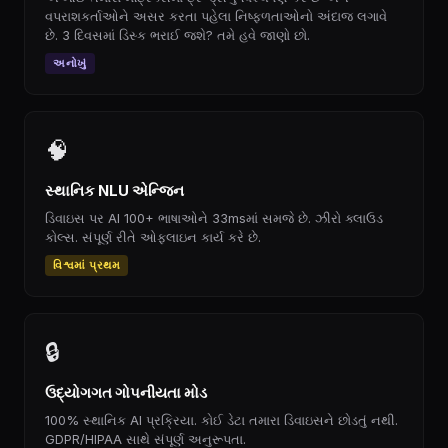
વપરાશકર્તાઓને અસર કરતા પહેલા નિષ્ફળતાઓનો અંદાજ લગાવે
છે. 3 દિવસમાં ડિસ્ક ભરાઈ જશે? તમે હવે જાણો છો.
અનોખું
🧠
સ્થાનિક NLU એન્જિન
ડિવાઇસ પર AI 100+ ભાષાઓને 33msમાં સમજે છે. ઝીરો ક્લાઉડ
કોલ્સ. સંપૂર્ણ રીતે ઓફલાઇન કાર્ય કરે છે.
વિશ્વમાં પ્રથમ
🔒
ઉદ્યોગગત ગોપનીયતા મોડ
100% સ્થાનિક AI પ્રક્રિયા. કોઈ ડેટા તમારા ડિવાઇસને છોડતું નથી.
GDPR/HIPAA સાથે સંપૂર્ણ અનુરૂપતા.