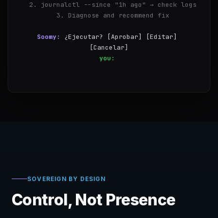
  2. journalctl --since "1h ago" → check logs
  3. Diagnose and recommend fix
Soomy:
¿Ejecutar? [Aprobar] [Editar] 
[Cancelar]
you:
Aprobar
✓
Step 1/3 — ngi
SOVEREIGN BY DESIGN
Control, Not Presence