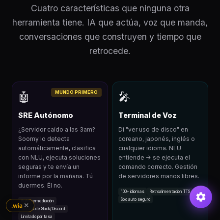
Cuatro características que ninguna otra
herramienta tiene. IA que actúa, voz que manda,
conversaciones que construyen y tiempo que
retrocede.
MUNDO PRIMERO
🤖
🎤
SRE Autónomo
Terminal de Voz
¿Servidor caído a las 3am?
Di "ver uso de disco" en
Soomy lo detecta
coreano, japonés, inglés o
automáticamente, clasifica
cualquier idioma. NLU
con NLU, ejecuta soluciones
entiende → se ejecuta el
seguras y te envía un
comando correcto. Gestión
informe por la mañana. Tú
de servidores manos libres.
duermes. Él no.
100+ idiomas
Retroalimentación TTS
Solo auto seguro
Auto-remediación
✕
.wia
Alertas de Slack/Discord
Limitado por tasa