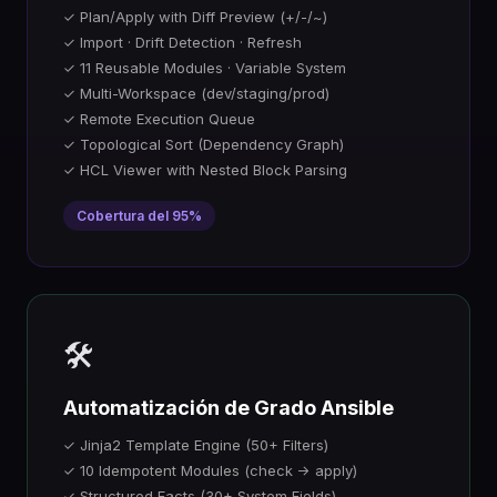
✓ Plan/Apply with Diff Preview (+/-/~)
✓ Import · Drift Detection · Refresh
✓ 11 Reusable Modules · Variable System
✓ Multi-Workspace (dev/staging/prod)
✓ Remote Execution Queue
✓ Topological Sort (Dependency Graph)
✓ HCL Viewer with Nested Block Parsing
Cobertura del 95%
🛠️
Automatización de Grado Ansible
✓ Jinja2 Template Engine (50+ Filters)
✓ 10 Idempotent Modules (check → apply)
✓ Structured Facts (30+ System Fields)