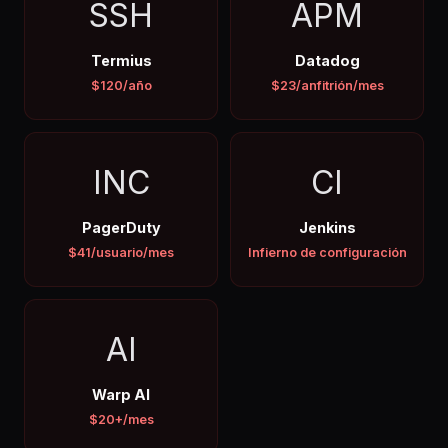
SSH
APM
Termius
Datadog
$120/año
$23/anfitrión/mes
INC
CI
PagerDuty
Jenkins
$41/usuario/mes
Infierno de configuración
AI
Warp AI
$20+/mes