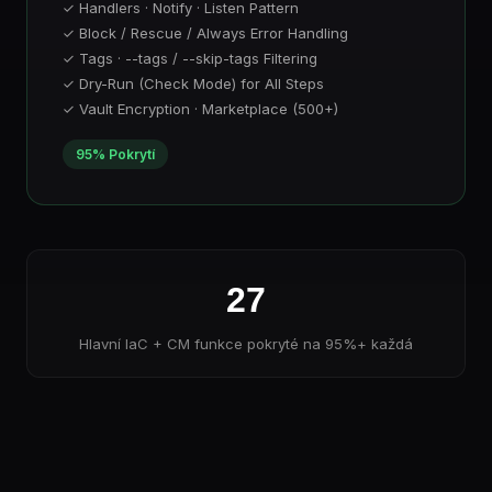
✓ Handlers · Notify · Listen Pattern
✓ Block / Rescue / Always Error Handling
✓ Tags · --tags / --skip-tags Filtering
✓ Dry-Run (Check Mode) for All Steps
✓ Vault Encryption · Marketplace (500+)
95% Pokrytí
27
Hlavní IaC + CM funkce pokryté na 95%+ každá