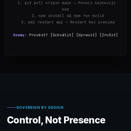
  1. git pull origin main → Povuci najnoviji 
kod
  2. npm install && npm run build
  3. pm2 restart app → Restart bez prekida
Soomy:
Provést? [Schválit] [Upravit] [Zrušit]
you:
Schválit
SOVEREIGN BY DESIGN
Control, Not Presence