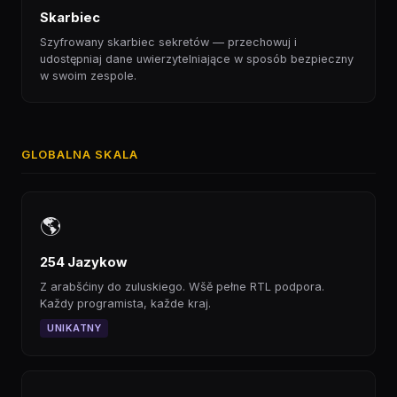
Skarbiec
Szyfrowany skarbiec sekretów — przechowuj i
udostępniaj dane uwierzytelniające w sposób bezpieczny
w swoim zespole.
GLOBALNA SKALA
🌎
254 Jazykow
Z arabšćiny do zuluskiego. Wšě pełne RTL podpora.
Každy programista, každe kraj.
UNIKATNY