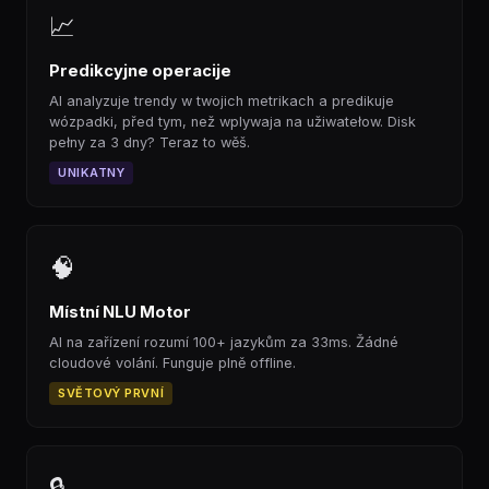
📈
Predikcyjne operacije
AI analyzuje trendy w twojich metrikach a predikuje
wózpadki, před tym, než wplywaja na užiwatełow. Disk
pełny za 3 dny? Teraz to wěš.
UNIKATNY
🧠
Místní NLU Motor
AI na zařízení rozumí 100+ jazykům za 33ms. Žádné
cloudové volání. Funguje plně offline.
SVĚTOVÝ PRVNÍ
🔒