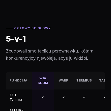
Z GŁOWY DO GŁOWY
5-v-1
Zbudowali smo tablicu porównawku, kótara
konkurencyjcy njewóleja, abyś ju widźoł.
WIA
FUNKCIJA
WARP
TERMIUS
TABBY
SOOM
SSH
✓
✓
✓
✓
Terminal
SFTP File