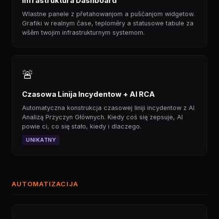
Infrastruktura Dashboard
Wlastne panele z přetahowanjom a pušćanjom widgetow.
Grafiki w realnym čase, teploměry a statusowe tabule za
wšěm twojim infrastrukturnym systemom.
🚨
Czasowa Linija Incydentow + AI RCA
Automatyczna konstrukcja czasowej liniji incydentow z AI
Analizą Przyczyn Głównych. Kiedy coś się zepsuje, AI
powie ci, co się stało, kiedy i dlaczego.
UNIKATNY
AUTOMATIZACIJA