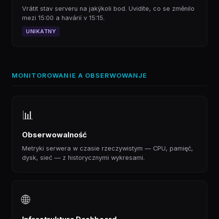
Vrátit stav serveru na jakýkoli bod. Uvidíte, co se změnilo
mezi 15:00 a havárií v 15:15.
UNIKATNY
MONITOROWANIE A OBSERWOWANJE
📊
Obserwowalność
Metryki serwera w czasie rzeczywistym — CPU, pamięć,
dysk, sieć — z historycznymi wykresami.
🌐