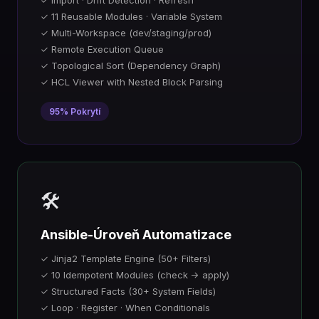
✓ Import · Drift Detection · Refresh
✓ 11 Reusable Modules · Variable System
✓ Multi-Workspace (dev/staging/prod)
✓ Remote Execution Queue
✓ Topological Sort (Dependency Graph)
✓ HCL Viewer with Nested Block Parsing
95% Pokrytí
🛠️
Ansible-Úroveň Automatizace
✓ Jinja2 Template Engine (50+ Filters)
✓ 10 Idempotent Modules (check → apply)
✓ Structured Facts (30+ System Fields)
✓ Loop · Register · When Conditionals