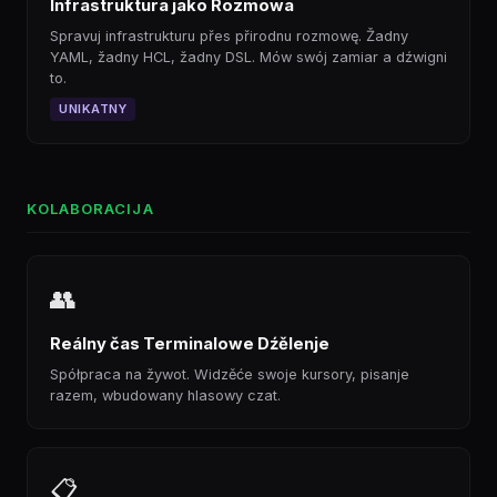
Infrastruktura jako Rozmowa
Spravuj infrastrukturu přes přirodnu rozmowę. Žadny
YAML, žadny HCL, žadny DSL. Mów swój zamiar a dźwigni
to.
UNIKATNY
KOLABORACIJA
👥
Reálny čas Terminalowe Dźělenje
Spółpraca na žywot. Widzěće swoje kursory, pisanje
razem, wbudowany hlasowy czat.
📋