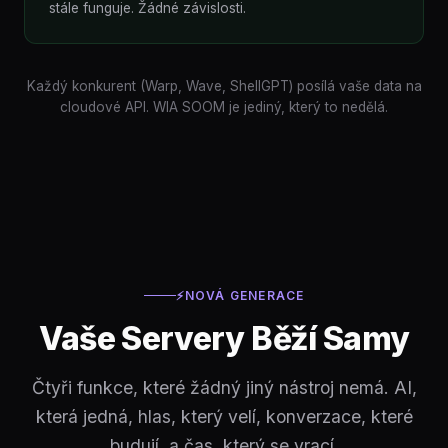
stále funguje. Žádné závislosti.
Každý konkurent (Warp, Wave, ShellGPT) posílá vaše data na
cloudové API. WIA SOOM je jediný, který to nedělá.
⚡
NOVÁ GENERACE
Vaše Servery Běží Samy
Čtyři funkce, které žádný jiný nástroj nemá. AI,
která jedná, hlas, který velí, konverzace, které
budují, a čas, který se vrací.