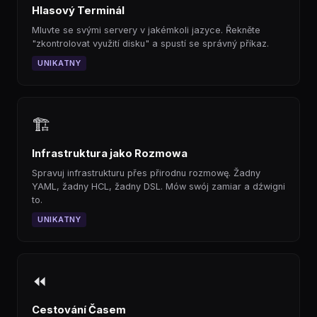
Hlasový Terminál
Mluvte se svými servery v jakémkoli jazyce. Řekněte
"zkontrolovat využití disku" a spustí se správný příkaz.
UNIKATNY
🏗
Infrastruktura jako Rozmowa
Spravuj infrastrukturu přes přirodnu rozmowę. Žadny
YAML, žadny HCL, žadny DSL. Mów swój zamiar a dźwigni
to.
UNIKATNY
⏪
Cestování Časem