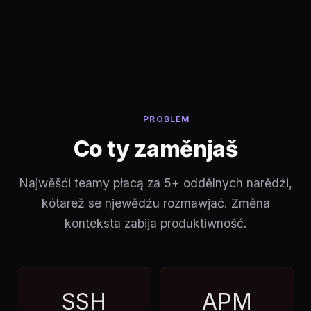
PROBLEM
Co ty zaměnjaš
Najwěšći teamy płacą za 5+ oddělnych narědźi,
kótarež se njewědźu rozmawjać. Změna
konteksta zabija produktiwność.
SSH
APM