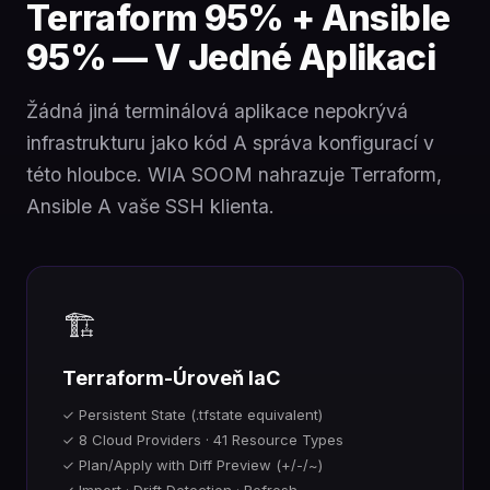
Terraform 95% + Ansible
95% — V Jedné Aplikaci
Žádná jiná terminálová aplikace nepokrývá
infrastrukturu jako kód A správa konfigurací v
této hloubce. WIA SOOM nahrazuje Terraform,
Ansible A vaše SSH klienta.
🏗️
Terraform-Úroveň IaC
✓ Persistent State (.tfstate equivalent)
✓ 8 Cloud Providers · 41 Resource Types
✓ Plan/Apply with Diff Preview (+/-/~)