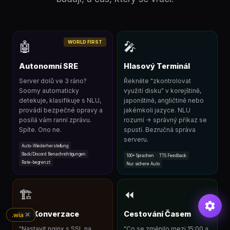
WORLD FIRST
🤖
🎤
Autonomní SRE
Hlasový Terminál
Server dolů ve 3 ráno?
Řekněte "zkontrolovat
Soomy automaticky
využití disku" v korejštině,
detekuje, klasifikuje s NLU,
japonštině, angličtině nebo
provádí bezpečné opravy a
jakémkoli jazyce. NLU
posílá vám ranní zprávu.
rozumí → správný příkaz se
Spíte. Ono ne.
spustí. Bezručná správa
serveru.
Auto-Wiederherstellung
Slack/Discord Benachrichtigungen
100+ Sprachen
TTS Feedback
Rate-begrenzt
Nur sichere Auto
🏗
⏪
IaC Konverzace
Cestování Časem
✕
.wia
"Nastavit nginx s SSL na
"Co se změnilo mezi 15:00 a