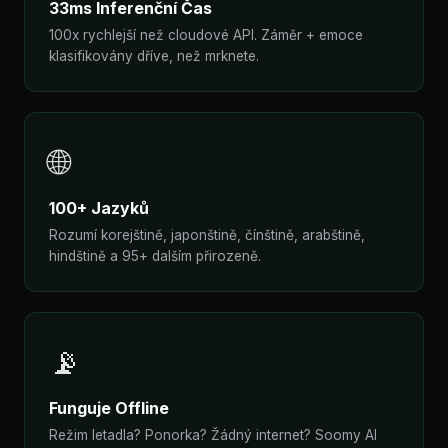
33ms Inferenční Čas
100x rychlejší než cloudové API. Záměr + emoce
klasifikovány dříve, než mrknete.
🌐
100+ Jazyků
Rozumí korejštině, japonštině, čínštině, arabštině,
hindštině a 95+ dalším přirozeně.
📡
Funguje Offline
Režim letadla? Ponorka? Žádný internet? Soomy AI