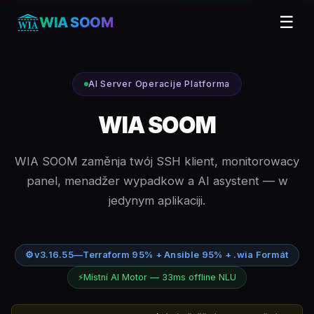
☰
WIA SOOM
AI Server Operacije Platforma
WIA SOOM
WIA SOOM zaměnja twój SSH klient, monitorowacy
panel, menadžer wypadkow a AI asystent — w
jedynym aplikaciji.
⚙
v3.16.55
—
Terraform 95% + Ansible 95% + .wia Formát
⚡
Místní AI Motor — 33ms offline NLU