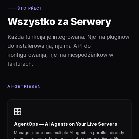
ŠTO PŘEĆI
Wszystko za Serwery
Každa funkcija je integrowana. Nje ma pluginow
do instalěrowanja, nje ma API do
konfigurowanja, nje ma niespodźěnkow w
fakturach.
AI-GETRIEBEN
🎛
AgentOps — AI Agents on Your Live Servers
Manager mode runs multiple AI agents in parallel, directly
on your connected servers — not a sandbox. Every file