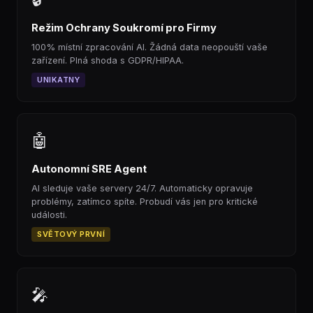
Režim Ochrany Soukromí pro Firmy
100% místní zpracování AI. Žádná data neopouští vaše
zařízení. Plná shoda s GDPR/HIPAA.
UNIKATNY
🤖
Autonomní SRE Agent
AI sleduje vaše servery 24/7. Automaticky opravuje
problémy, zatímco spíte. Probudí vás jen pro kritické
události.
SVĚTOVÝ PRVNÍ
🎤