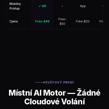
Mobilny
✓ QR
✗
App
✗
Pristup
Free–
Cjena
Free–$49
Free–$20
Free
$50
⚡
SVĚTOVÝ PRVNÍ
Místní AI Motor — Žádné
Cloudové Volání