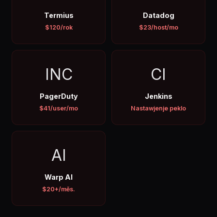
Termius
Datadog
$120/rok
$23/host/mo
INC
CI
PagerDuty
Jenkins
$41/user/mo
Nastawjenje peklo
AI
Warp AI
$20+/měs.