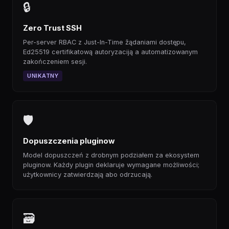
🔒
Zero Trust SSH
Per-server RBAC z Just-In-Time žądaniami dostępu,
Ed25519 certifikatową autoryzaciją a automatizowanym
zakończeniem sesji.
UNIKATNY
🛡
Dopuszczenia pluginow
Model dopuszczeń z drobnym podziałem za ekosystem
pluginow. Każdy plugin deklaruje wymagane możliwości;
użytkownicy zatwierdzają abo odrzucają.
🗃