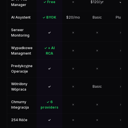
✓ Free
✗
$120/yr
✓
Manager
AI Asystent
✓ BYOK
$20/mo
Basic
Plugin
Serwer
✓
✗
✗
✗
Monitoring
Wypadkowe
✓ + AI
✗
✗
✗
Managment
RCA
Predykcyjne
✓
✗
✗
✗
Operacije
Wótrěbny
✓
✗
Basic
✗
Wópraca
Chmurny
✓ 6
✗
✗
✗
Integracija
providers
254 Rěče
✓
✗
✗
✗