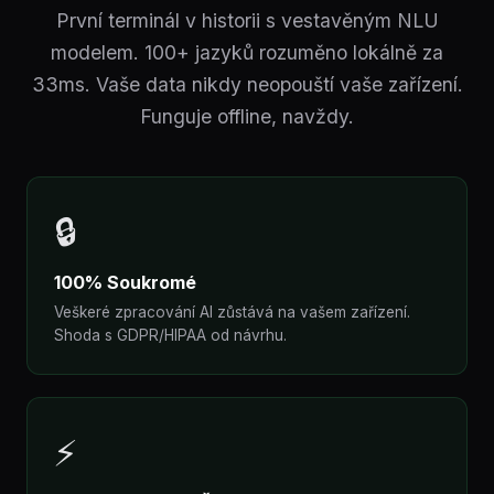
První terminál v historii s vestavěným NLU
modelem. 100+ jazyků rozuměno lokálně za
33ms. Vaše data nikdy neopouští vaše zařízení.
Funguje offline, navždy.
🔒
100% Soukromé
Veškeré zpracování AI zůstává na vašem zařízení.
Shoda s GDPR/HIPAA od návrhu.
⚡