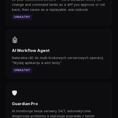
change and command lands as a diff you approve or roll
back, then saves as a replayable .wia runbook.
UNIKATNY
🤖
AI Workflow Agent
Naturalna rěč do multi-krokowych serverowych operacij.
"Wydaj aplikaciju a wóz testy."
UNIKATNY
🛡
Guardian Pro
AI monitoruje twoje serwery 24/7, automatycznie
diagnozuje problemy a wykonuje poprawki z twoim