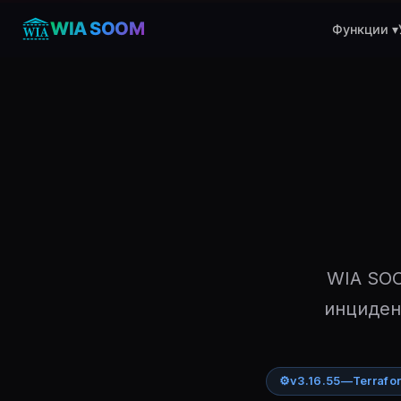
WIA SOOM
Функции ▾
WIA SOO
инциден
⚙
v3.16.55
—
Terrafo