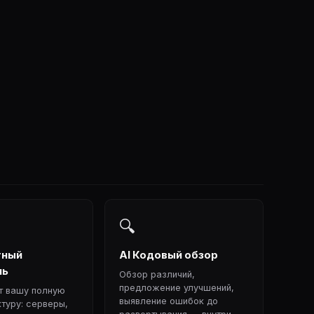
🔍
тный
AI Кодовый обзор
ль
Обзор различий,
предложение улучшений,
т вашу полную
выявление ошибок до
туру: серверы,