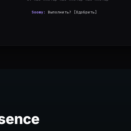
Soomy:
Выполнить? [Одобрить] [Редактировать] [Отменить]
esence