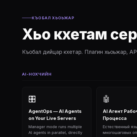
КЪОБАЛ ХЬОЬЖАР
Хьо кхетам се
Къобал дийцар кхетар. Плагин хьоьжар, AP
AI-НОХЧИЙН
🎛
🤖
AgentOps — AI Agents
AI Агент Рабо
on Your Live Servers
Процесса
Manager mode runs multiple
Естественный яз
AI agents in parallel, directly
многошаговых оп