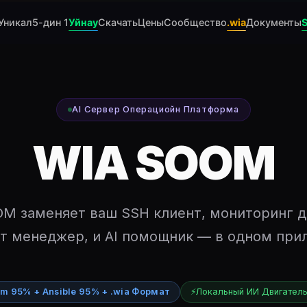
Уникал
5-дин 1
Уйнау
Скачать
Цены
Сообщество
.wia
Документы
AI Сервер Операциойн Платформа
WIA SOOM
M заменяет ваш SSH клиент, мониторинг 
т менеджер, и AI помощник — в одном при
rm 95% + Ansible 95% + .wia Формат
⚡
Локальный ИИ Двигател