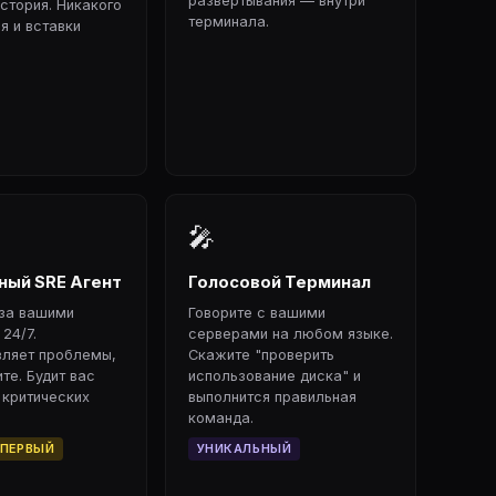
развертывания — внутри
стория. Никакого
терминала.
я и вставки
🎤
ый SRE Агент
Голосовой Терминал
 за вашими
Говорите с вашими
24/7.
серверами на любом языке.
вляет проблемы,
Скажите "проверить
те. Будит вас
использование диска" и
 критических
выполнится правильная
команда.
 ПЕРВЫЙ
УНИКАЛЬНЫЙ