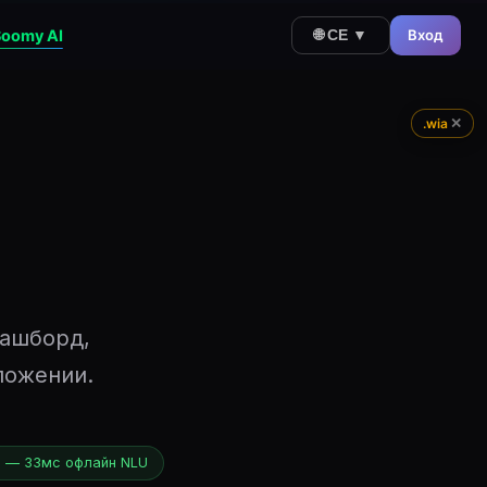
Soomy AI
Вход
🌐 CE ▼
✕
.wia
дашборд,
ложении.
ь — 33мс офлайн NLU