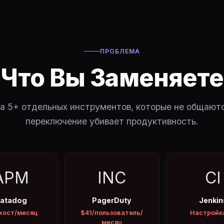
ПРОБЛЕМА
Что Вы Заменяете
а 5+ отдельных инструментов, которые не общаютс
переключение убивает продуктивность.
APM
INC
CI
atadog
PagerDuty
Jenkin
хост/месяц
$41/пользователь/
Настройк
месяц