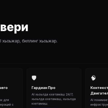
рвери
I хьоьжар, биллинг хьоьжар.
🛡
🧠
чего
Гардиан Про
Контекс
Двигате
AI хьоьлда кхетамаш 24/7,
хьоьлда кхетамаш, хьоьлда
ык для
AI понимае
кхетамаш.
ераций с
инфраструк