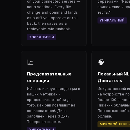
on your connected servers —
серверами. "Раз
not a sandbox. Every file
приложение и пр
change and command lands
тесты."
as a diff you approve or roll
УНИКАЛЬНЫЙ
back, then saves as a
replayable .wia runbook.
УНИКАЛЬНЫЙ
📈
🧠
Предсказательные
Локальный NL
операции
Двигатель
ИИ анализирует тенденции в
Искусственный и
ваших метриках и
на устройстве п
предсказывает сбои до
более 100 языков
того, как они повлияют на
Никаких облачны
пользователей. Диск
Полностью рабо
заполнен через 3 дня?
офлайн.
Теперь вы знаете.
МИРОВОЙ ПЕРВ
УНИКАЛЬНЫЙ