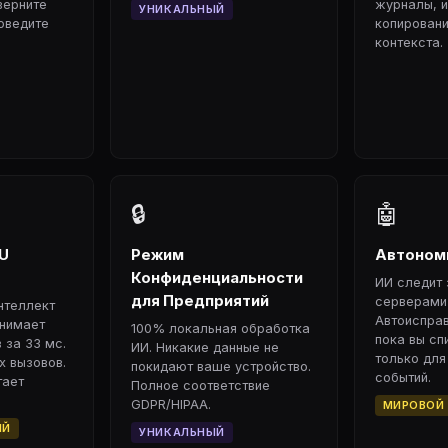
верните
журналы, и
УНИКАЛЬНЫЙ
оведите
копировани
контекста.
🔒
🤖
U
Режим
Автономн
Конфиденциальности
ИИ следит
для Предприятий
серверами 
нтеллект
Автоиспра
онимает
100% локальная обработка
пока вы спи
 за 33 мс.
ИИ. Никакие данные не
только для
х вызовов.
покидают ваше устройство.
событий.
тает
Полное соответствие
GDPR/HIPAA.
МИРОВОЙ
ЫЙ
УНИКАЛЬНЫЙ