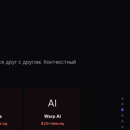
я друг с другом. Контекстный
▲
AI
s
Warp AI
а ад
$20+/месяц