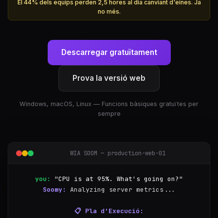
El 44% dels equips perden 2,5 hores al dia canviant d'eines. Ja
no més.
Descarregar gratuïtament
Prova la versió web
Windows, macOS, Linux — Funcions bàsiques gratuïtes per
sempre
WIA SOOM — production-web-01
you:
"CPU is at 95%. What's going on?"
Soomy:
Analyzing server metrics...
📋 Pla d'Execució: