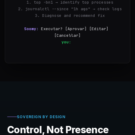
  1. top -bn1 → identify top processes
  2. journalctl --since "1h ago" → check logs
  3. Diagnose and recommend fix
Soomy:
Executar? [Aprovar] [Editar] 
[Cancel·lar]
you:
Aprovar
✓
Step 1/3 — ngi
SOVEREIGN BY DESIGN
Control, Not Presence