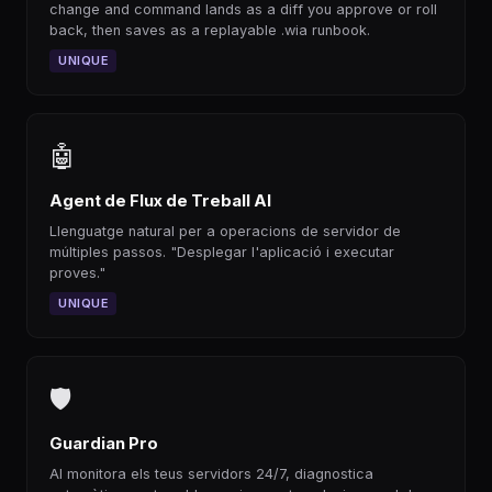
change and command lands as a diff you approve or roll
back, then saves as a replayable .wia runbook.
UNIQUE
🤖
Agent de Flux de Treball AI
Llenguatge natural per a operacions de servidor de
múltiples passos. "Desplegar l'aplicació i executar
proves."
UNIQUE
🛡
Guardian Pro
AI monitora els teus servidors 24/7, diagnostica