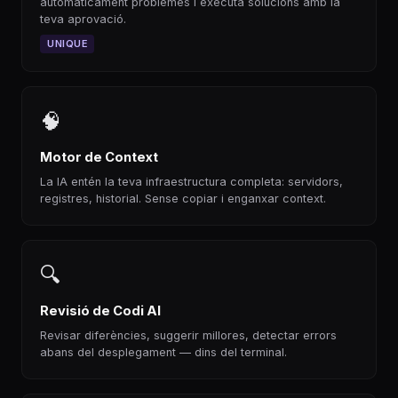
automàticament problemes i executa solucions amb la
teva aprovació.
UNIQUE
🧠
Motor de Context
La IA entén la teva infraestructura completa: servidors,
registres, historial. Sense copiar i enganxar context.
🔍
Revisió de Codi AI
Revisar diferències, suggerir millores, detectar errors
abans del desplegament — dins del terminal.