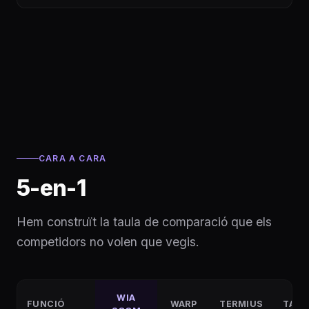
CARA A CARA
5-en-1
Hem construït la taula de comparació que els
competidors no volen que vegis.
WIA
FUNCIÓ
WARP
TERMIUS
TABB