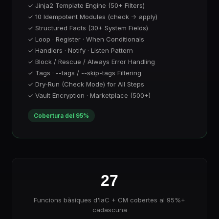
✓ Jinja2 Template Engine (50+ Filters)
✓ 10 Idempotent Modules (check → apply)
✓ Structured Facts (30+ System Fields)
✓ Loop · Register · When Conditionals
✓ Handlers · Notify · Listen Pattern
✓ Block / Rescue / Always Error Handling
✓ Tags · --tags / --skip-tags Filtering
✓ Dry-Run (Check Mode) for All Steps
✓ Vault Encryption · Marketplace (500+)
Cobertura del 95%
27
Funcions bàsiques d'IaC + CM cobertes al 95%+
cadascuna