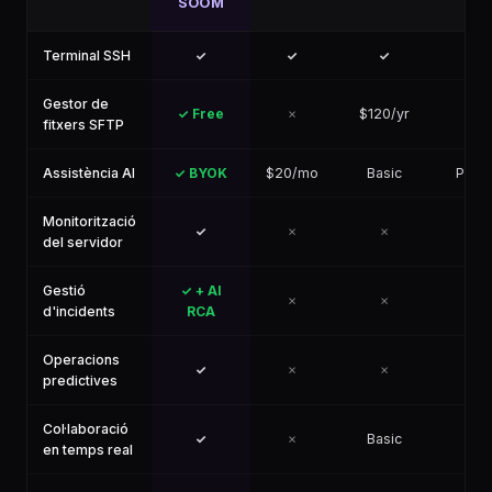
SOOM
Terminal SSH
✓
✓
✓
✓
Gestor de
✓ Free
✗
$120/yr
✓
fitxers SFTP
Assistència AI
✓ BYOK
$20/mo
Basic
Plugi
Monitorització
✓
✗
✗
✗
del servidor
Gestió
✓ + AI
✗
✗
✗
d'incidents
RCA
Operacions
✓
✗
✗
✗
predictives
Col·laboració
✓
✗
Basic
✗
en temps real