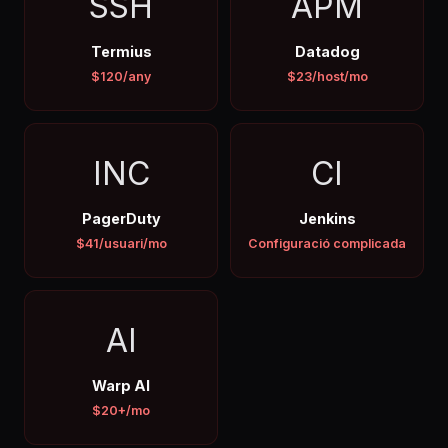
SSH
APM
Termius
Datadog
$120/any
$23/host/mo
INC
CI
PagerDuty
Jenkins
$41/usuari/mo
Configuració complicada
AI
Warp AI
$20+/mo