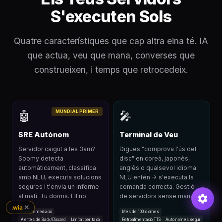
S'executen Sols
Quatre característiques que cap altra eina té. IA
que actua, veu que mana, converses que
construeixen, i temps que retrocedeix.
MUNDIAL PRIMER
🤖
🎤
SRE Autònom
Terminal de Veu
Servidor caigut a les 3am?
Digues "comprova l'ús del
Soomy detecta
disc" en coreà, japonès,
automàticament, classifica
anglès o qualsevol idioma.
amb NLU, executa solucions
NLU entén → s'executa la
segures i t'envia un informe
comanda correcta. Gestió
al matí. Tu dorms. Ell no.
de servidors sense mans.
✕
.wia
Auto-remediació
Més de 100 idiomes
Alertes de Slack/Discord
Limitat per taxa
Retroalimentació TTS
Auto només segur