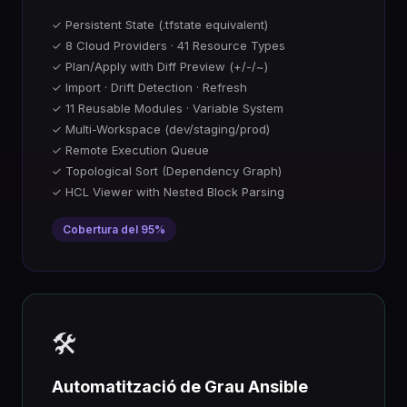
✓ Persistent State (.tfstate equivalent)
✓ 8 Cloud Providers · 41 Resource Types
✓ Plan/Apply with Diff Preview (+/-/~)
✓ Import · Drift Detection · Refresh
✓ 11 Reusable Modules · Variable System
✓ Multi-Workspace (dev/staging/prod)
✓ Remote Execution Queue
✓ Topological Sort (Dependency Graph)
✓ HCL Viewer with Nested Block Parsing
Cobertura del 95%
🛠️
Automatització de Grau Ansible