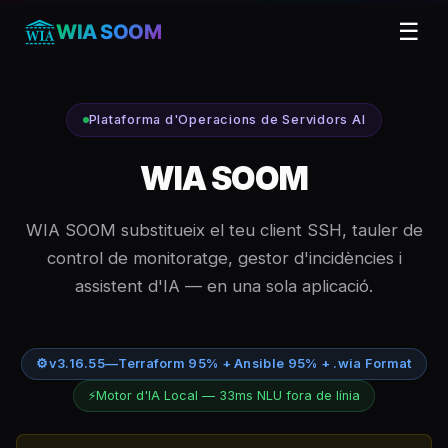
☰
WIA SOOM
Plataforma d'Operacions de Servidors AI
WIA SOOM
WIA SOOM substitueix el teu client SSH, tauler de
control de monitoratge, gestor d'incidències i
assistent d'IA — en una sola aplicació.
⚙
v3.16.55
—
Terraform 95% + Ansible 95% + .wia Format
⚡
Motor d'IA Local — 33ms NLU fora de línia