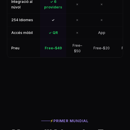
Integració al
✓ 6
✗
✗
✗
núvol
providers
254 Idiomes
✓
✗
✗
✗
Accés mòbil
✓ QR
✗
App
✗
Free–
Preu
Free–$49
Free–$20
Free
$50
⚡
PRIMER MUNDIAL