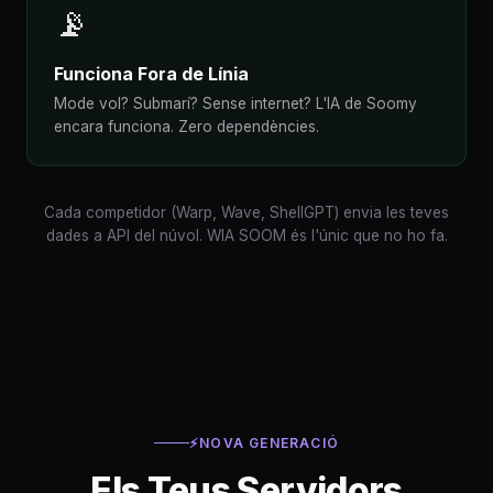
📡
Funciona Fora de Línia
Mode vol? Submarí? Sense internet? L'IA de Soomy
encara funciona. Zero dependències.
Cada competidor (Warp, Wave, ShellGPT) envia les teves
dades a API del núvol. WIA SOOM és l'únic que no ho fa.
⚡
NOVA GENERACIÓ
Els Teus Servidors