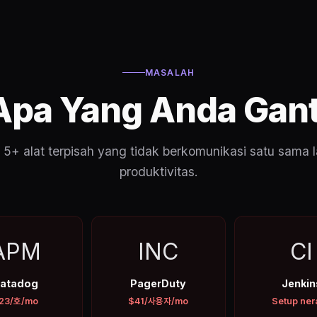
MASALAH
Apa Yang Anda Gant
+ alat terpisah yang tidak berkomunikasi satu sama 
produktivitas.
APM
INC
CI
atadog
PagerDuty
Jenkin
23/호/mo
$41/사용자/mo
Setup ner