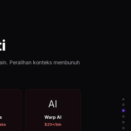
i
lain. Peralihan konteks membunuh
▲
AI
s
Warp AI
aka
$20+/bln