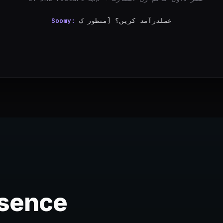
omy:
لدرآمد کریں؟ [منظور کریں] [ترمیم کریں] [منسوخ کریں
esence