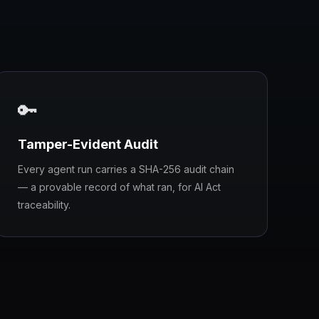
🔑
Tamper-Evident Audit
Every agent run carries a SHA-256 audit chain
— a provable record of what ran, for AI Act
traceability.