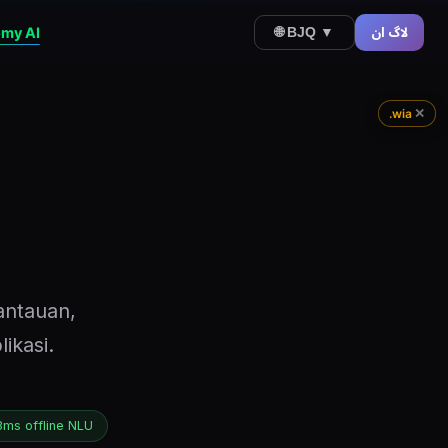
my AI
لاگ ان
🌐 BJQ ▼
✕
.wia
ntauan,
ikasi.
3ms offline NLU