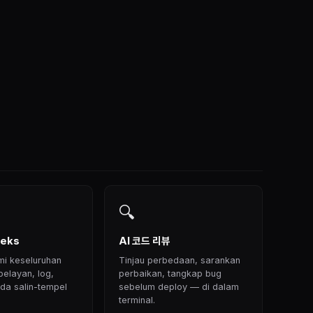
🔍
teks
AI 코드 리뷰
i keseluruhan
Tinjau perbedaan, sarankan
pelayan, log,
perbaikan, tangkap bug
ada salin-tempel
sebelum deploy — di dalam
terminal.