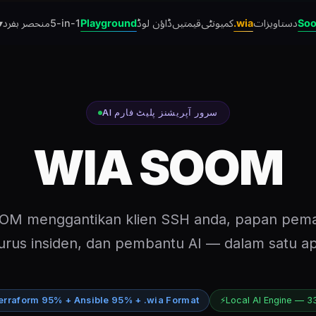
خ ▾
منحصر بفرد
5-in-1
Playground
ڈاؤن لوڈ
قیمتیں
کمیونٹی
.wia
دستاویزات
Soo
AI سرور آپریشنز پلیٹ فارم
WIA SOOM
OM menggantikan klien SSH anda, papan pema
rus insiden, dan pembantu AI — dalam satu apl
erraform 95% + Ansible 95% + .wia Format
⚡
Local AI Engine — 3