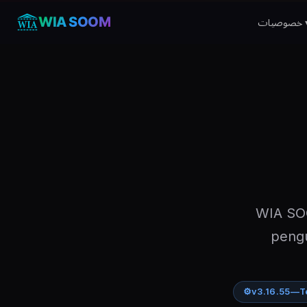
WIA SOOM
صوصیات
WIA SO
pengu
⚙
v3.16.55
—
T