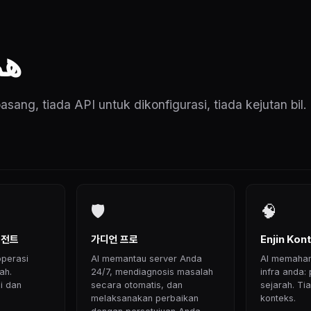
هم
pasang, tiada API untuk dikonfigurasi, tiada kejutan bil.
🛡
🧠
이전트
가디언 프로
Enjin Kon
operasi
AI memantau server Anda
AI memaham
ah.
24/7, mendiagnosis masalah
infra anda: 
i dan
secara otomatis, dan
sejarah. Ti
melaksanakan perbaikan
konteks.