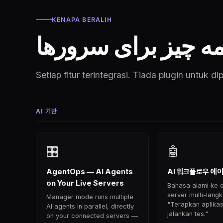
KENAPA BERALIH
ه چیز برای سرورها
Setiap fitur terintegrasi. Tiada plugin untuk di
AI 기반
🎛
🤖
AgentOps — AI Agents
AI 워크플로우 에
on Your Live Servers
Bahasa alami ke 
server multi-langk
Manager mode runs multiple
"Terapkan aplikas
AI agents in parallel, directly
jalankan tes."
on your connected servers —