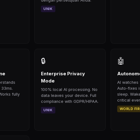
dengan persetujuan Anda.
UNIK
🔒
🤖
ine
Enterprise Privacy
Autonomo
Mode
erstands
AI watches 
n 33ms.
Auto-fixes 
100% local AI processing. No
Works fully
sleep. Wake
data leaves your device. Full
critical even
compliance with GDPR/HIPAA.
WORLD FI
UNIK