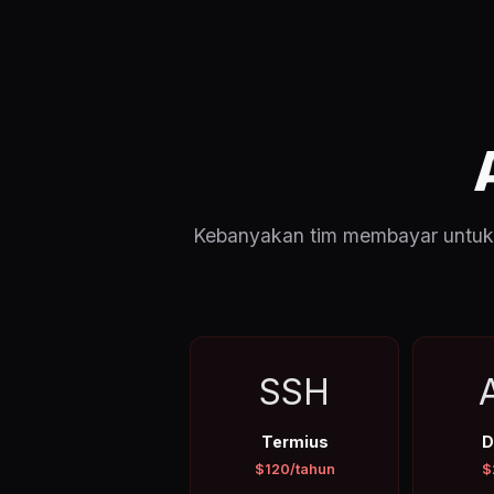
Kebanyakan tim membayar untuk 5
SSH
Termius
D
$120/tahun
$