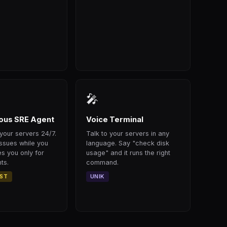
🎤
us SRE Agent
Voice Terminal
your servers 24/7.
Talk to your servers in any
issues while you
language. Say "check disk
s you only for
usage" and it runs the right
ts.
command.
RST
UNIK