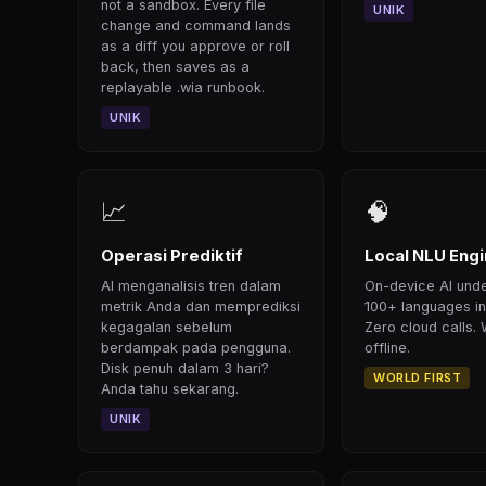
not a sandbox. Every file
UNIK
change and command lands
as a diff you approve or roll
back, then saves as a
replayable .wia runbook.
UNIK
📈
🧠
Operasi Prediktif
Local NLU Eng
AI menganalisis tren dalam
On-device AI und
metrik Anda dan memprediksi
100+ languages i
kegagalan sebelum
Zero cloud calls. 
berdampak pada pengguna.
offline.
Disk penuh dalam 3 hari?
WORLD FIRST
Anda tahu sekarang.
UNIK