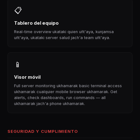
📋
Tablero del equipo
Real-time overview ukataki quien uñt'aya, kunjamsa
uñt'aya, ukataki server salud jach'a team uñt'aya.
📱
Visor móvil
Full server monitoring ukhamarak basic terminal access
ukhamarak cualquier mobile browser ukhamarak. Get
alerts, check dashboards, run commands — all
ukhamarak jach'a phone ukhamarak.
SEGURIDAD Y CUMPLIMIENTO