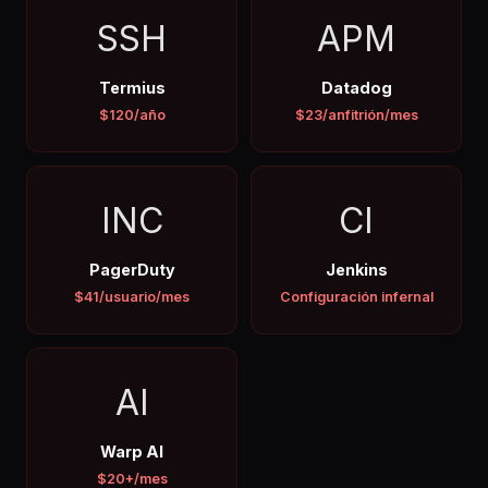
SSH
APM
Termius
Datadog
$120/año
$23/anfitrión/mes
INC
CI
PagerDuty
Jenkins
$41/usuario/mes
Configuración infernal
AI
Warp AI
$20+/mes