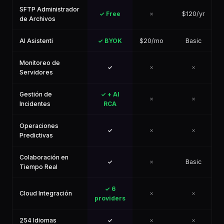
SFTP Administrador
✓ Free
✗
$120/yr
de Archivos
AI Asistenti
✓ BYOK
$20/mo
Basic
Monitoreo de
✓
✗
✗
Servidores
Gestión de
✓ + AI
✗
✗
Incidentes
RCA
Operaciones
✓
✗
✗
Predictivas
Colaboración en
✓
✗
Basic
Tiempo Real
✓ 6
Cloud Integración
✗
✗
providers
254 Idiomas
✓
✗
✗