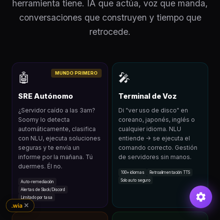
herramienta tiene. IA que actúa, voz que manda,
conversaciones que construyen y tiempo que
retrocede.
MUNDO PRIMERO
🤖
🎤
SRE Autónomo
Terminal de Voz
¿Servidor caído a las 3am?
Di "ver uso de disco" en
Soomy lo detecta
coreano, japonés, inglés o
automáticamente, clasifica
cualquier idioma. NLU
con NLU, ejecuta soluciones
entiende → se ejecuta el
seguras y te envía un
comando correcto. Gestión
informe por la mañana. Tú
de servidores sin manos.
duermes. Él no.
100+ idiomas
Retroalimentación TTS
Solo auto seguro
Auto-remediación
Alertas de Slack/Discord
Limitado por tasa
✕
.wia