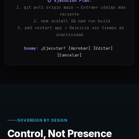
  1. git pull origin main → Extraer código más 
reciente
  2. npm install && npm run build
  3. pm2 restart app → Reinicio sin tiempo de 
inactividad
Soomy:
¿Ejecutar? [Aprobar] [Editar] 
[Cancelar]
you:
Aprobar
SOVEREIGN BY DESIGN
Control, Not Presence