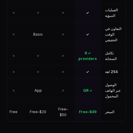
العمليات
✗
✗
✗
✓
التنبؤية
التعاون في
الوقت
✓
✗
Basic
✗
الحقيقي
تكامل
✓ 6
✗
✗
✗
السحابة
providers
254 لغة
✓
✗
✗
✗
الوصول
عبر الهاتف
✓ QR
✗
App
✗
المحمول
Free–
السعر
Free–$49
Free–$20
Free
$50