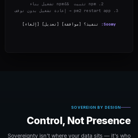
  2. npm تثبيت && npm تشغيل بناء
  3. pm2 restart app → إعادة تشغيل بدون توقف
Soomy:
تنفيذ؟ [موافقة] [تعديل] [إلغاء]
you:
موافقة
✓
الخطوة 
SOVEREIGN BY DESIGN
Control, Not Presence
Sovereignty isn't where your data sits — it's who