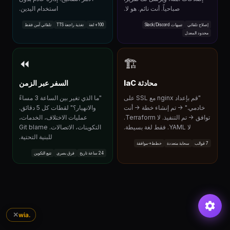
صباحياً. أنت نائم. هو لا.
استخدام اليدين.
إصلاح تلقائي
تنبيهات Slack/Discord
100+ لغة
تغذية راجعة TTS
تلقائي آمن فقط
محدود المعدل
⏪
🏗
محادثة IaC
السفر عبر الزمن
"قم بإعداد nginx مع SSL على
"ما الذي تغير بين الساعة 3 مساءً
خادمي." → تم إنشاء خطة → أنت
والانهيار؟" لقطات كل 5 دقائق.
توافق → تم التنفيذ. لا Terraform.
عمليات الاختلاف، الخدمات،
لا YAML. فقط لغة بسيطة.
التكوينات، الاتصالات. Git blame
للبنية التحتية.
7 قوالب
سحابة متعددة
خطط→موافقة
24 ساعة تاريخ
فرق بصري
تتبع التكوين
✕
.wia