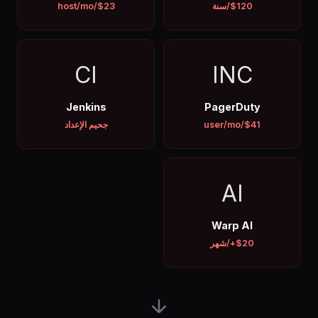
$120/سنة
$23/host/mo
CI
INC
Jenkins
PagerDuty
$41/user/mo
جحيم الإعداد
AI
Warp AI
$20+/شهر