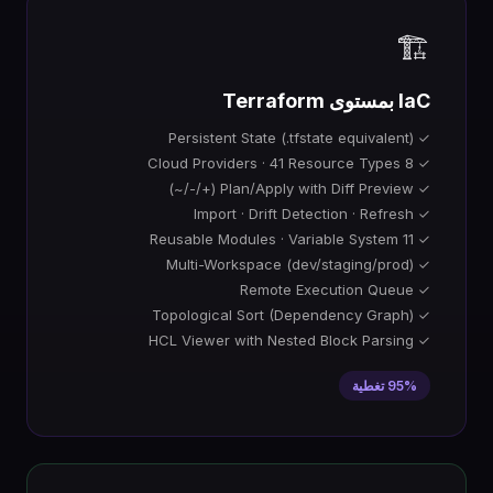
🏗️
IaC بمستوى Terraform
✓ Persistent State (.tfstate equivalent)
✓ 8 Cloud Providers · 41 Resource Types
✓ Plan/Apply with Diff Preview (+/-/~)
✓ Import · Drift Detection · Refresh
✓ 11 Reusable Modules · Variable System
✓ Multi-Workspace (dev/staging/prod)
✓ Remote Execution Queue
✓ Topological Sort (Dependency Graph)
✓ HCL Viewer with Nested Block Parsing
95% تغطية