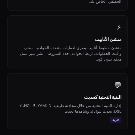
الحقيقي الخاص بك.
⚡
منشئ الأنابيب
منشئ خطوط أنابيب بصري لعمليات متعددة الخوادم. اسحب
وأفلت الخطوات، اربط الخوادم، حدد الشروط - نشر سير عمل
معقد بدون كود.
💬
البنية التحتية كحديث
إدارة البنية التحتية من خلال محادثة طبيعية. لا YAML، لا HCL، لا
DSL. تحدث بنواياك وشاهدها تحدث.
فريد