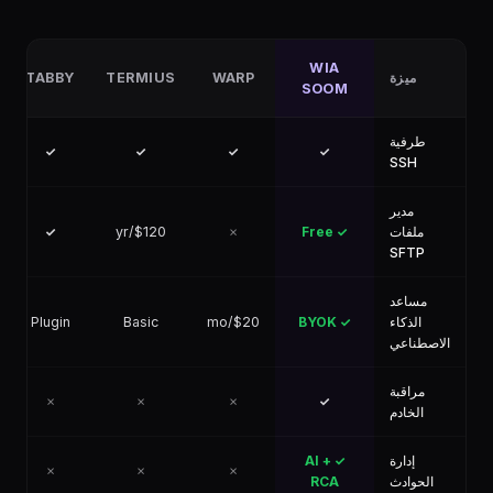
WIA
ميزة
WARP
TERMIUS
TABBY
SOOM
طرفية
✓
✓
✓
✓
SSH
مدير
ملفات
✓ Free
✗
$120/yr
✓
SFTP
مساعد
الذكاء
✓ BYOK
$20/mo
Basic
Plugin
الاصطناعي
مراقبة
✗
✗
✗
✓
الخادم
إدارة
✓ + AI
✗
✗
✗
الحوادث
RCA