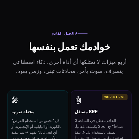
⚡
الجيل القادم
خوادمك تعمل بنفسها
أربع ميزات لا تمتلكها أي أداة أخرى. ذكاء اصطناعي
يتصرف، صوت يأمر، محادثات تبني، وزمن يعود.
WORLD FIRST
🎤
🤖
SRE مستقل
محطة صوتية
الخادم معطل في الساعة 3
قل "تحقق من استخدام القرص"
صباحاً؟ Soomy يكتشف تلقائياً،
بالكورية أو اليابانية أو الإنجليزية أو
يصنف باستخدام NLU، ينفذ
أي لغة. NLU يفهم → يتم تنفيذ
إصلاحات آمنة، ويرسل لك تقريراً
الأمر الصحيح. إدارة خادم بدون