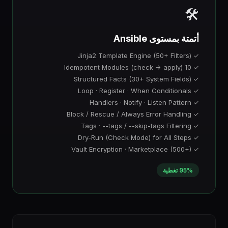
🛠️
أتمتة بمستوى Ansible
✓ Jinja2 Template Engine (50+ Filters)
✓ 10 Idempotent Modules (check → apply)
✓ Structured Facts (30+ System Fields)
✓ Loop · Register · When Conditionals
✓ Handlers · Notify · Listen Pattern
✓ Block / Rescue / Always Error Handling
✓ Tags · --tags / --skip-tags Filtering
✓ Dry-Run (Check Mode) for All Steps
✓ Vault Encryption · Marketplace (500+)
95% تغطية